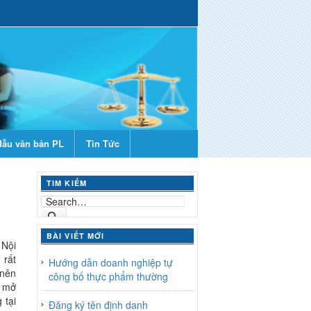
ẫu văn bản PL
Tin Tức
TIM KIẾM
BÀI VIẾT MỚI
 Nội
 rất
Hướng dẫn doanh nghiệp tự
 nên
công bố thực phẩm thường
n mở
 tại
Đăng ký tên định danh