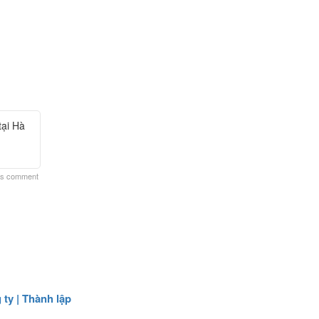
tại Hà
his comment
 ty | Thành lập