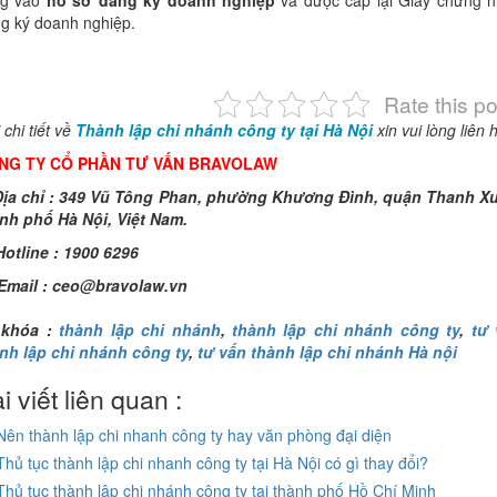
ng vào
hồ sơ đăng ký doanh nghiệp
và được cấp lại Giấy chứng 
g ký doanh nghiệp.
Rate this po
 chi tiết về
Thành lập chi nhánh công ty tại Hà Nội
xin vui lòng liên h
NG TY CỔ PHẦN TƯ VẤN BRAVOLAW
ịa chỉ : 349 Vũ Tông Phan, phường Khương Đình, quận Thanh X
nh phố Hà Nội, Việt Nam.
otline : 1900 6296
Email :
ceo@bravolaw.vn
 khóa :
thành lập chi nhánh
,
thành lập chi nhánh công ty
,
tư 
nh lập chi nhánh công ty
,
tư vấn thành lập chi nhánh Hà nội
i viết liên quan :
Nên thành lập chi nhanh công ty hay văn phòng đại diện
Thủ tục thành lập chi nhanh công ty tại Hà Nội có gì thay đổi?
Thủ tục thành lập chi nhánh công ty tại thành phố Hồ Chí Minh