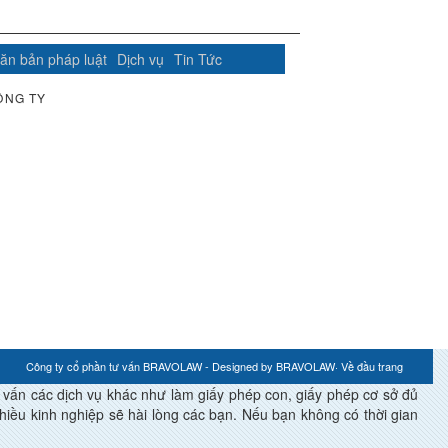
ăn bản pháp luật
Dịch vụ
Tin Tức
ÔNG TY
Công ty cổ phần tư vấn BRAVOLAW - Designed by
BRAVOLAW
·
Về đầu trang
́n các dịch vụ khác như làm giấy phép con, giấy phép cơ sở đủ
ều kinh nghiệp sẽ hài lòng các bạn. Nếu bạn không có thời gian