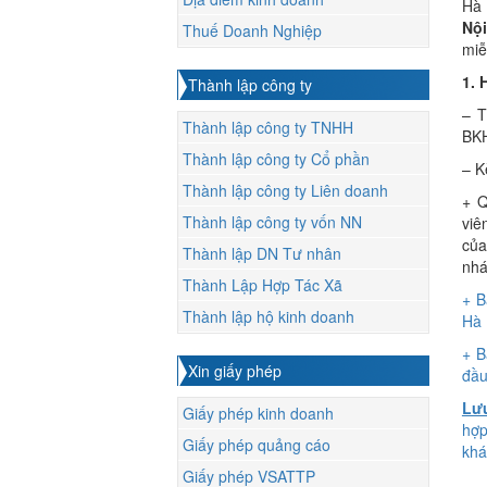
Hà 
Nội
Thuế Doanh Nghiệp
miễ
1. 
Thành lập công ty
– T
Thành lập công ty TNHH
BKH
Thành lập công ty Cổ phần
– K
Thành lập công ty Liên doanh
+ Q
Thành lập công ty vốn NN
viê
của
Thành lập DN Tư nhân
nhá
Thành Lập Hợp Tác Xã
+ B
Thành lập hộ kinh doanh
Hà 
+ B
Xin giấy phép
đầu
Lưu
Giấy phép kinh doanh
hợp
Giấy phép quảng cáo
khá
Giấy phép VSATTP