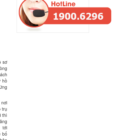
ồ sơ
hòng
rách
ý hồ
hứng
 nơi
 trụ
 thì
đăng
 tới
ể bổ