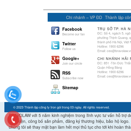
Chi nhánh – VP ĐD
Thành lập côn
Facebook
TRỤ SỞ TP. HÀ N
ĐC: Số 4, ngách 5, ngõ
Become our fan
phường Thịnh Quang, 
thành phố Hà Nội, Việt
Twitter
Hotline: 1900 6296
Follow us
Email:
ceo@bravolaw.v
Google+
CHI NHÁNH HẢI
ĐC: 851 -Tôn Đức Thắ
Join our circle
Quận Hồng Bàng
Hotline: 1900 6296
RSS
Email:
ceo@bravolaw.v
Subscribe now
Sitemap
© 2023
Thành lập công ty tron gói trong 03 ngày
. All rights reserved.
BRAVOLAW với 5 năm kinh nghiệm trong lĩnh vực tư vấn hỗ trợ doan
điều kiện, công bố sản phẩm, đăng ký thương hiệu, bảo hộ logo. 
chúng tôi sẽ thay mặt bạn làm hết mọi thủ tục cho tới khi ho