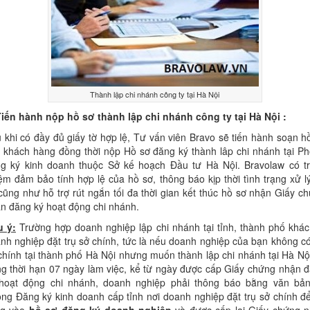
Thành lập chi nhánh công ty tại Hà Nội
Tiến hành nộp hồ sơ thành lập chi nhánh công ty tại Hà Nội :
 khi có đầy đủ giấy tờ hợp lệ, Tư vấn viên Bravo sẽ tiến hành soạn h
 khách hàng đồng thời nộp Hồ sơ đăng ký thành lâp chi nhánh tại P
g ký kinh doanh thuộc Sở kế hoạch Đầu tư Hà Nội. Bravolaw có t
ệm đảm bảo tính hợp lệ của hồ sơ, thông báo kịp thời tình trạng xử l
cũng như hỗ trợ rút ngắn tối đa thời gian kết thúc hồ sơ nhận Giấy c
n đăng ký hoạt động chi nhánh.
 ý:
Trường hợp doanh nghiệp lập chi nhánh tại tỉnh, thành phố khác
nh nghiệp đặt trụ sở chính, tức là nếu doanh nghiệp của bạn không có
chính tại thành phố Hà Nội nhưng muốn thành lập chi nhánh tại Hà Nội
ng thời hạn 07 ngày làm việc, kể từ ngày được cấp Giấy chứng nhận 
hoạt động chi nhánh, doanh nghiệp phải thông báo bằng văn bản
ng Đăng ký kinh doanh cấp tỉnh nơi doanh nghiệp đặt trụ sở chính đ