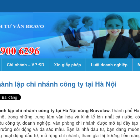
Chi nhánh – VP ĐD
Xin giấy phép
Luật doanh nghiệp
M
ành lập chi nhánh công ty tại Hà Nội
nh lập chi nhánh công ty tại Hà Nội cùng Bravolaw
.Thành phố Hà
một trong những trung tâm văn hóa và kinh tế lớn nhất cả nước, có
ều công ty, doanh nghiệp, văn phòng chi nhánh được mở tại đây tạo
 trường sôi động và đa sắc màu. Bạn là nhà đầu tư, bạn đang muố
g hoạt động đầu tư, mở rộng chi nhánh, tham gia thị trường tiềm năng