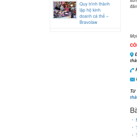
su
Quy trình thành
đăn
lập hộ kinh
doanh cá thể –
Bravolaw
Mọi
CÔ
Đ
thà
H
Từ
thà
Bà