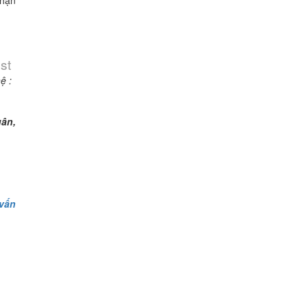
nhận
st
ệ :
uân,
vấn