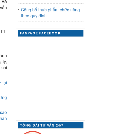
i Hà
 vấn
Công bố thực phẩm chức năng
theo quy định
/TT-
FANPAGE FACEBOOK
hành
 ty,
 chi
 tại
đứng
 sao
nhân
TỔNG ĐÀI TƯ VẤN 24/7