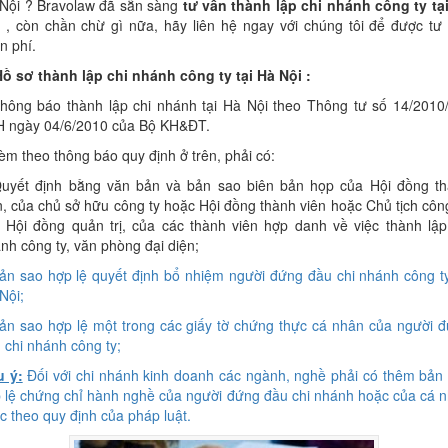
Nội ? Bravolaw đã sẵn sàng
tư vấn thành lập chi nhánh công ty tạ
, còn chần chừ gì nữa, hãy liên hệ ngay với chúng tôi để được tư
n phí.
Hồ sơ thành lập chi nhánh công ty tại Hà Nội :
hông báo thành lập chi nhánh tại Hà Nội theo Thông tư số 14/2010
 ngày 04/6/2010 của Bộ KH&ĐT.
èm theo thông báo quy định ở trên, phải có:
uyết định bằng văn bản và bản sao biên bản họp của Hội đồng t
n, của chủ sở hữu công ty hoặc Hội đồng thành viên hoặc Chủ tịch công
 Hội đồng quản trị, của các thành viên hợp danh về việc thành lập
nh công ty, văn phòng đại diện;
ản sao hợp lệ quyết định bổ nhiệm người đứng đầu chi nhánh công ty
Nội;
ản sao hợp lệ một trong các giấy tờ chứng thực cá nhân của người 
 chi nhánh công ty;
 ý:
Đối với chi nhánh kinh doanh các ngành, nghề phải có thêm bản
 lệ chứng chỉ hành nghề của người đứng đầu chi nhánh hoặc của cá 
c theo quy định của pháp luật.