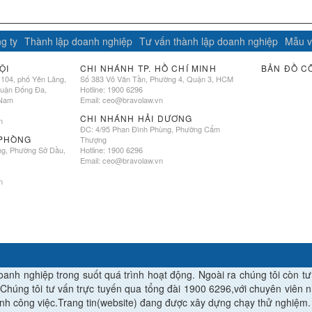
g ty
Thành lập doanh nghiệp
Tư vấn thành lập doanh nghiệp
Mẫu v
ỘI
CHI NHÁNH TP. HỒ CHÍ MINH
BẢN ĐỒ C
 104, phố Yên Lãng,
Số 383 Võ Văn Tần, Phường 4, Quận 3, HCM
quận Đống Đa,
Hotline: 1900 6296
 Nam
Email:
ceo@bravolaw.vn
CHI NHÁNH HẢI DƯƠNG
n
ĐC: 4/95 Phan Đình Phùng, Phường Cẩm
 PHÒNG
Thượng
ng, Phường Sở Dầu,
Hotline: 1900 6296
Email:
ceo@bravolaw.vn
n
h nghiệp trong suốt quá trình hoạt động. Ngoài ra chúng tôi còn tư vâ
Chúng tôi tư vấn trực tuyến qua tổng đài 1900 6296,với chuyên viên nhi
àn thành công việc.Trang tin(website) đang được xây dựng chạy thử nghiệm.