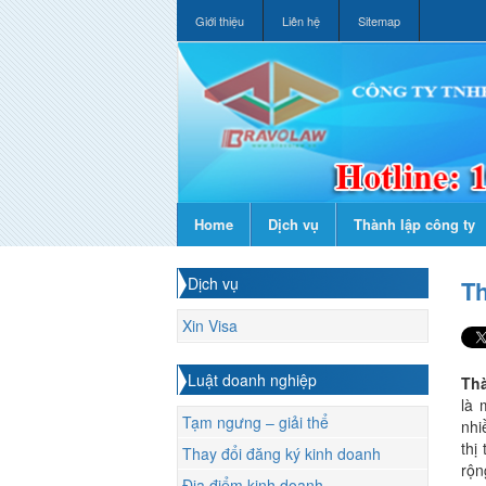
Giới thiệu
Liên hệ
Sitemap
Home
Dịch vụ
Thành lập công ty
Dịch vụ
Th
Xin Visa
Luật doanh nghiệp
Thà
là 
Tạm ngưng – giải thể
nhi
thị
Thay đổi đăng ký kinh doanh
rộn
Địa điểm kinh doanh