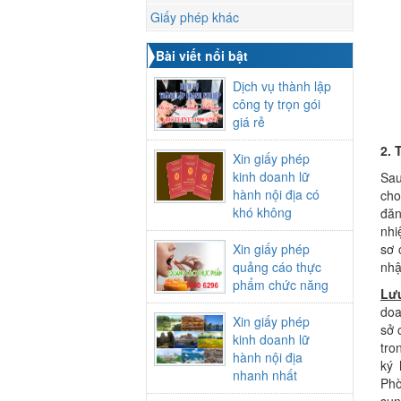
Giấy phép khác
Bài viết nổi bật
Dịch vụ thành lập
công ty trọn gói
giá rẻ
2. 
Xin giấy phép
kinh doanh lữ
Sau
hành nội địa có
cho
khó không
đăn
nhi
Xin giấy phép
sơ 
quảng cáo thực
nhậ
phẩm chức năng
Lưu
doa
Xin giấy phép
sở 
kinh doanh lữ
tro
hành nội địa
ký 
nhanh nhất
Phò