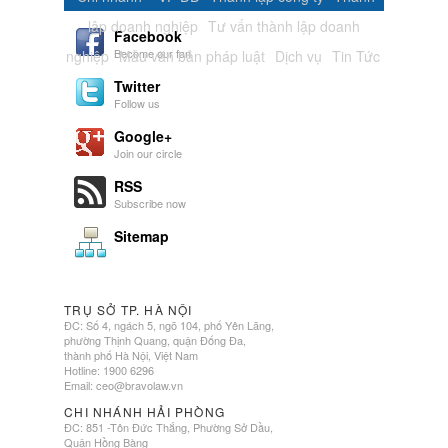
lập doanh nghiệp
Tư vấn thành lập doanh
Facebook
Become our fan
nghiệp
Mẫu văn bản pháp luật
Dịch vụ
Tin Tức
Twitter
Follow us
Google+
Join our circle
RSS
Subscribe now
Sitemap
TRỤ SỞ TP. HÀ NỘI
ĐC: Số 4, ngách 5, ngõ 104, phố Yên Lãng,
phường Thịnh Quang, quận Đống Đa,
thành phố Hà Nội, Việt Nam
Hotline: 1900 6296
Email:
ceo@bravolaw.vn
CHI NHÁNH HẢI PHÒNG
ĐC: 851 -Tôn Đức Thắng, Phường Sở Dầu,
Quận Hồng Bàng