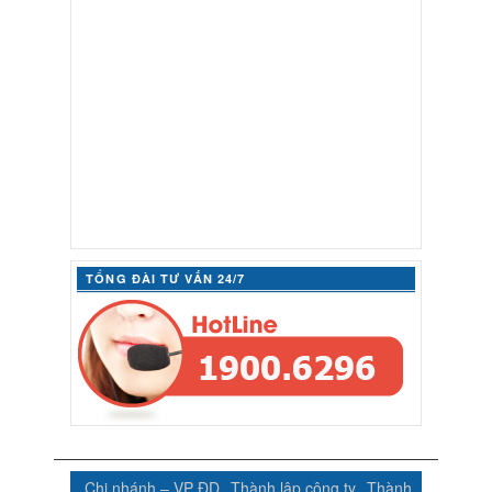
TỔNG ĐÀI TƯ VẤN 24/7
Chi nhánh – VP ĐD
Thành lập công ty
Thành