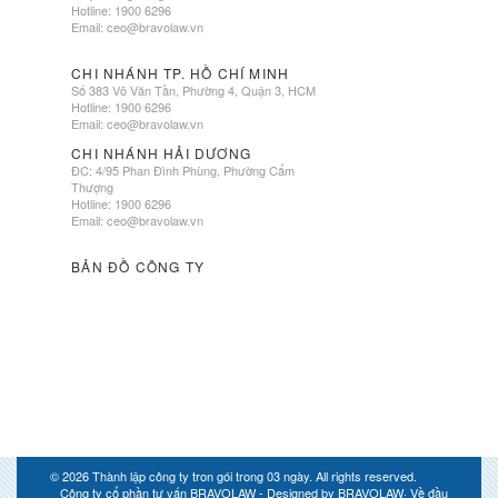
Hotline: 1900 6296
Email:
ceo@bravolaw.vn
CHI NHÁNH TP. HỒ CHÍ MINH
Số 383 Võ Văn Tần, Phường 4, Quận 3, HCM
Hotline: 1900 6296
Email:
ceo@bravolaw.vn
CHI NHÁNH HẢI DƯƠNG
ĐC: 4/95 Phan Đình Phùng, Phường Cẩm
Thượng
Hotline: 1900 6296
Email:
ceo@bravolaw.vn
BẢN ĐỒ CÔNG TY
© 2026
Thành lập công ty tron gói trong 03 ngày
. All rights reserved.
Công ty cổ phần tư vấn BRAVOLAW - Designed by
BRAVOLAW
·
Về đầu