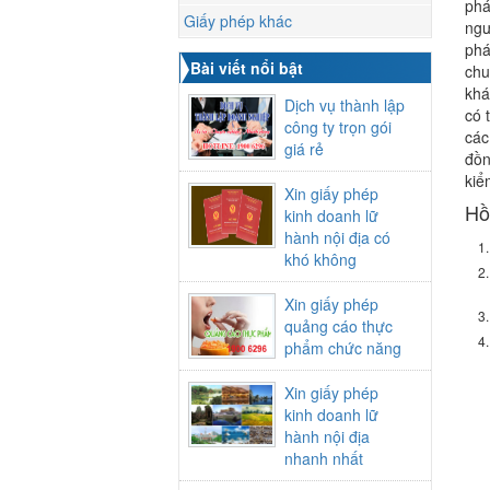
phá
Giấy phép khác
ngư
phá
Bài viết nổi bật
chu
khá
Dịch vụ thành lập
có 
công ty trọn gói
các
giá rẻ
đồn
kiể
Xin giấy phép
Hồ
kinh doanh lữ
hành nội địa có
khó không
Xin giấy phép
quảng cáo thực
phẩm chức năng
Xin giấy phép
kinh doanh lữ
hành nội địa
nhanh nhất