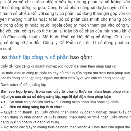
p luật và sẽ chịu trách nhiệm hữu hạn trong phạm vi số lượng vố
ời cổ đông đứng ra góp. Công ty cổ phần cũng sẽ được quyền tiến 
t hành cổ phiếu. Đối với công ty cổ phần, cổ đông tham gia góp vốn có
yện nhượng 1 phần hoặc toàn bộ cổ phần của mình cho những cố 
c trong công ty hoặc người ngoài công ty muốn tham gia vào công ty
thể yêu cầu công ty có thể mua lại toàn bộ cổ phần của mình sau khi 
 cổ đông chấp thuận. Mô hình: Phải có Hội đồng cổ đông, Chủ tịch
g cổ đông, Giám đốc. Công ty Cổ Phần có trên 11 cổ đông phải có
m soát.
 sơ
thành lập công ty cổ phần
bao gồm:
Giấy đề nghị đăng ký doanh nghiệp (do người đại diện theo pháp luật ký)
Dự thảo điều lệ công ty (phải có đầy đủ chữ ký của người đại diện theo pháp luật
các cổ đông sáng lập hoặc người đại diện theo ủy quyền của cổ đông sáng lập)
Danh sách cổ đông sáng lập
Bản sao hợp lệ một trong các giấy tờ chứng thực cá nhân hoặc pháp nhân
hiệu lực của tất cả cổ đông sáng lập, người đại diện theo pháp luật:
4.1 – Cá nhân có quốc tịch Việt Nam: Chứng minh nhân dân hoặc hộ chiếu.
4.2 –
Nếu cổ đông sáng lập là tổ chức:
– Quyết định thành lập; Giấy chứng nhận đăng ký doanh nghiệp (hoặc Giấy c
nhận đăng ký kinh doanh và Giấy chứng nhận đăng ký thuế hoặc Giấy chứng 
đăng ký kinh doanh và đăng ký thuế).
– Một trong các giấy tờ chứng thực cá nhân theo khoản 4.1 nêu trên của người đại