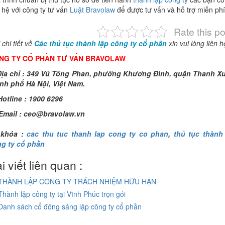
n hệ với công ty tư vấn
Luật Bravolaw
để được tư vấn và hỗ trợ miễn phí
Rate this po
 chi tiết về
Các thủ tục thành lập công ty cổ phần
xin vui lòng liên h
NG TY CỔ PHẦN TƯ VẤN BRAVOLAW
ịa chỉ : 349 Vũ Tông Phan, phường Khương Đình, quận Thanh X
nh phố Hà Nội, Việt Nam.
otline : 1900 6296
Email :
ceo@bravolaw.vn
 khóa :
cac thu tuc thanh lap cong ty co phan
,
thủ tục thành
g ty cổ phần
i viết liên quan :
THÀNH LẬP CÔNG TY TRÁCH NHIỆM HỮU HẠN
Thành lập công ty tại Vĩnh Phúc trọn gói
Danh sách cổ đông sáng lập công ty cổ phần