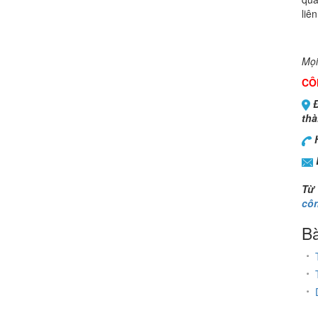
liê
Mọi
CÔ
Đ
thà
H
Từ
côn
Bà