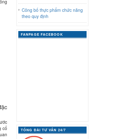
công
Công bố thực phẩm chức năng
theo quy định
FANPAGE FACEBOOK
đặc
rước
g cổ
TỔNG ĐÀI TƯ VẤN 24/7
quan