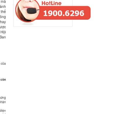
n mà
hành
 thể
đông
 hay
được
 Hội
 Ban
, của
 còn
hứng
nhận
 diện