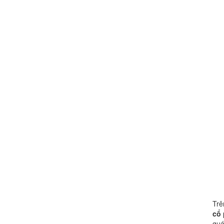
Trê
cổ
quá