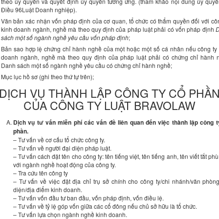
theo ủy quyền và quyết định ủy quyền tương ứng. (tham khảo nội dung ủy quyền
Điều 96Luật Doanh nghiệp).
Văn bản xác nhận vốn pháp định của cơ quan, tổ chức có thẩm quyền đối với côn
kinh doanh ngành, nghề mà theo quy định của pháp luật phải có vốn pháp định
sách một số ngành nghề yêu cầu vốn pháp định
;
Bản sao hợp lệ chứng chỉ hành nghề của một hoặc một số cá nhân nếu công ty 
doanh ngành, nghề mà theo quy định của pháp luật phải có chứng chỉ hành 
Danh sách một số ngành nghề yêu cầu có chứng chỉ hành nghề;
Mục lục hồ sơ (ghi theo thứ tự trên);
DỊCH VỤ THÀNH LẬP CÔNG TY CỔ PHẦ
CỦA CÔNG TY LUẬT BRAVOLAW
Dịch vụ tư vấn miễn phí các vấn đề liên quan đến việc thành lập công t
phần.
– Tư vấn về cơ cấu tổ chức công ty.
– Tư vấn về người đại diện pháp luật.
– Tư vấn cách đặt tên cho công ty: tên tiếng việt, tên tiếng anh, tên viết tắt ph
với ngành nghề hoạt động của công ty.
– Tra cứu tên công ty
– Tư vấn về việc đặt địa chỉ trụ sở chính cho công ty/chi nhánh/văn phòn
diện/địa điểm kinh doanh.
– Tư vấn vốn đầu tư ban đầu, vốn pháp định, vốn điều lệ.
– Tư vấn về tỷ lệ góp vốn giữa các cổ đông nếu chủ sở hữu là tổ chức.
– Tư vấn lựa chọn ngành nghề kinh doanh.