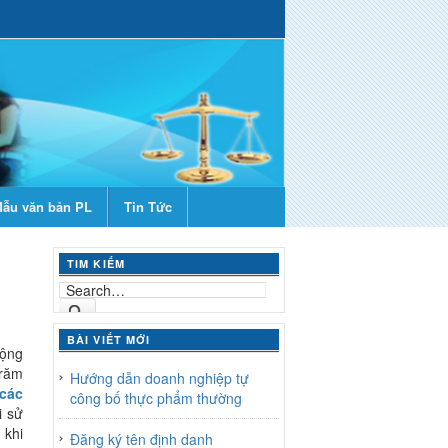
ẫu văn bản PL
Tin Tức
TIM KIẾM
BÀI VIẾT MỚI
cộng
trăm
Hướng dẫn doanh nghiệp tự
các
công bố thực phẩm thường
i sử
 khi
Đăng ký tên định danh