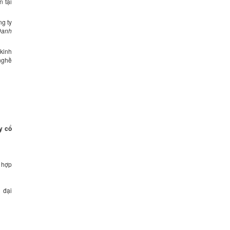
 tại
g ty
Danh
kinh
nghề
N
y cổ
ù hợp
g đại