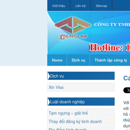
Giới thiệu
Liên hệ
Sitemap
Home
Dịch vụ
Thành lập công ty
Dịch vụ
Cá
Xin Visa
Luật doanh nghiệp
Với
với
Tạm ngưng – giải thể
hồ 
thủ
Thay đổi đăng ký kinh doanh
dụn
Địa điểm kinh doanh