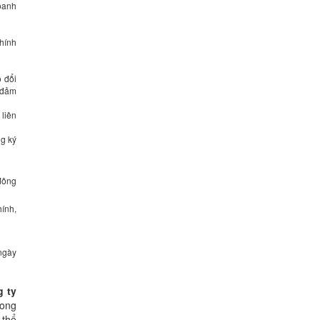
doanh
chính
o đổi
, đảm
 liên
ng ký
đông
hính,
 ngày
g ty
rong
 thể