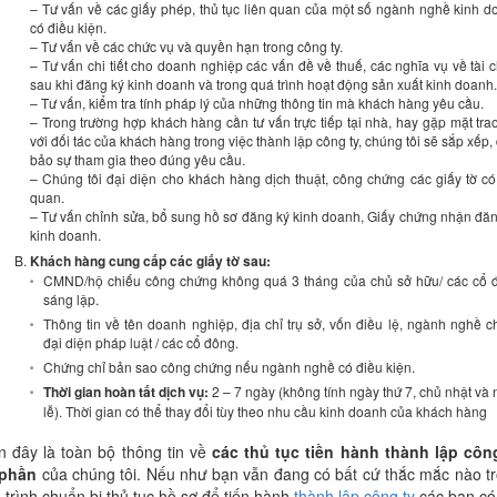
– Tư vấn về các giấy phép, thủ tục liên quan của một số ngành nghề kinh 
có điều kiện.
– Tư vấn về các chức vụ và quyền hạn trong công ty.
– Tư vấn chi tiết cho doanh nghiệp các vấn đề về thuế, các nghĩa vụ về tài 
sau khi đăng ký kinh doanh và trong quá trình hoạt động sản xuất kinh doanh.
– Tư vấn, kiểm tra tính pháp lý của những thông tin mà khách hàng yêu cầu.
– Trong trường hợp khách hàng cần tư vấn trực tiếp tại nhà, hay gặp mặt tra
với đối tác của khách hàng trong việc thành lập công ty, chúng tôi sẽ sắp xếp
bảo sự tham gia theo đúng yêu cầu.
– Chúng tôi đại diện cho khách hàng dịch thuật, công chứng các giấy tờ có
quan.
– Tư vấn chỉnh sửa, bổ sung hồ sơ đăng ký kinh doanh, Giấy chứng nhận đă
kinh doanh.
Khách hàng cung cấp các giấy tờ sau:
CMND/hộ chiếu công chứng không quá 3 tháng của chủ sở hữu/ các cổ 
sáng lập.
Thông tin về tên doanh nghiệp, địa chỉ trụ sở, vốn điều lệ, ngành nghề c
đại diện pháp luật / các cổ đông.
Chứng chỉ bản sao công chứng nếu ngành nghề có điều kiện.
Thời gian hoàn tất dịch vụ:
2 – 7 ngày (không tính ngày thứ 7, chủ nhật và
lễ). Thời gian có thể thay đổi tùy theo nhu cầu kinh doanh của khách hàng
n đây là toàn bộ thông tin về
các thủ tục tiền hành thành lập côn
 phần
của chúng tôi. Nếu như bạn vẫn đang có bất cứ thắc mắc nào t
 trình chuẩn bị thủ tục hồ sơ để tiến hành
thành lập công ty
các bạn có