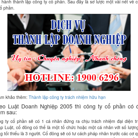
n hành thành lập công ty cổ phần. Sau đây là sơ lược một vài nét về 
cổ phần.
am khảo thêm:
Thành lập công ty trách nhiệm hữu hạn
eo Luật Doanh Nghiệp 2005 thì công ty cổ phần có 
ểm sau:
g ty cổ phần sẽ có 1 cá nhân đứng ra chịu trách nhiệm đại diện t
p Luật, cổ đông có thể là một tổ chức hoặc một cá nhân với số lượn
g tối thiểu là 3 người. Cổ đông sẽ có tư cách pháp nhân trước các cơ 