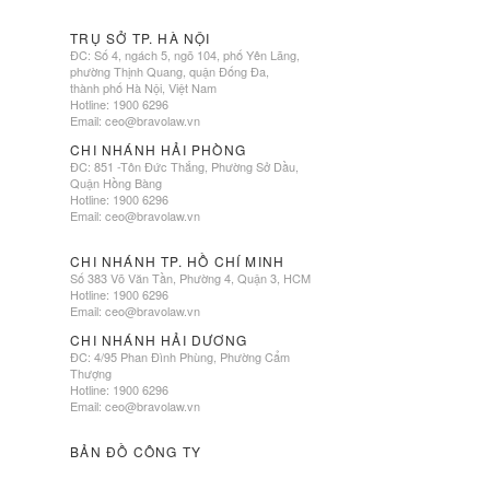
TRỤ SỞ TP. HÀ NỘI
ĐC: Số 4, ngách 5, ngõ 104, phố Yên Lãng,
phường Thịnh Quang, quận Đống Đa,
thành phố Hà Nội, Việt Nam
Hotline: 1900 6296
Email:
ceo@bravolaw.vn
CHI NHÁNH HẢI PHÒNG
ĐC: 851 -Tôn Đức Thắng, Phường Sở Dầu,
Quận Hồng Bàng
Hotline: 1900 6296
Email:
ceo@bravolaw.vn
CHI NHÁNH TP. HỒ CHÍ MINH
Số 383 Võ Văn Tần, Phường 4, Quận 3, HCM
Hotline: 1900 6296
Email:
ceo@bravolaw.vn
CHI NHÁNH HẢI DƯƠNG
ĐC: 4/95 Phan Đình Phùng, Phường Cẩm
Thượng
Hotline: 1900 6296
Email:
ceo@bravolaw.vn
BẢN ĐỒ CÔNG TY