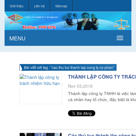
Giới thiệu
Liên hệ
Sitemap
MENU
Bài viết với tag : "cac thu tuc thanh lap cong ty co phan"
THÀNH LẬP CÔNG TY TRÁC
Nov 03,2018
Thành lập công ty TNHH là việc là
cá nhân hay tổ chức, đặc biệt là 
Các thủ tục thành lập công t