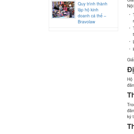
Quy trình thành
Nội
lập hộ kinh
doanh cá thể –
Bravolaw
Giấ
Đ
Hộ 
đăn
Th
Tro
đăn
ký 
T