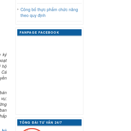
Công bố thực phẩm chức năng
theo quy định
FANPAGE FACEBOOK
g ký
hoạt
ý hộ
. Cá
uyền
 bán
 vụ;
ường
 ban
thấp
TỔNG ĐÀI TƯ VẤN 24/7
 ký