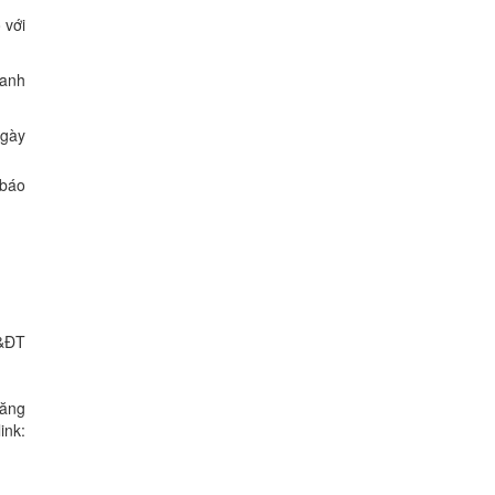
 với
oanh
ngày
 báo
H&ĐT
đăng
k: