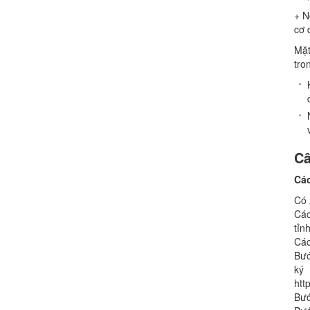
+ N
cơ 
Mặt
tro
Câ
Cá
Có 
Các
tỉn
Các
Bướ
k
htt
Bướ