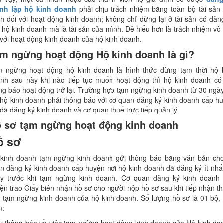
nh lập hộ kinh doanh
phải chịu trách nhiệm bằng toàn bộ tài sản
h đối với hoạt động kinh doanh; không chỉ dừng lại ở tài sản có đăn
 hộ kinh doanh mà là tài sản của mình. Dễ hiểu hơn là trách nhiệm vô
 với hoạt động kinh doanh của hộ kinh doanh.
m ngừng hoạt động Hộ kinh doanh là gì?
 ngừng hoạt động hộ kinh doanh là hình thức dừng tạm thời hộ 
nh sau này khi nào tiếp tục muốn hoạt động thì hộ kinh doanh có
ng báo hoạt động trở lại. Trường hợp tạm ngừng kinh doanh từ 30 ngày
 hộ kinh doanh phải thông báo với cơ quan đăng ký kinh doanh cấp h
 đã đăng ký kinh doanh và cơ quan thuế trực tiếp quản lý.
 sơ tạm ngừng hoạt động kinh doanh
ồ sơ
kinh doanh tạm ngừng kinh doanh gửi thông báo bằng văn bản ch
n đăng ký kinh doanh cấp huyện nơi hộ kinh doanh đã đăng ký ít nhấ
y trước khi tạm ngừng kinh doanh. Cơ quan đăng ký kinh doanh
ện trao Giấy biên nhận hồ sơ cho người nộp hồ sơ sau khi tiếp nhận t
 tạm ngừng kinh doanh của hộ kinh doanh. Số lượng hồ sơ là 01 bộ,
m:
y thông báo về việc tạm ngừng hoạt động kinh doanh của Hộ kinh do