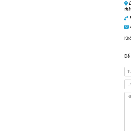
Đ
thà
H
Khô
Để 