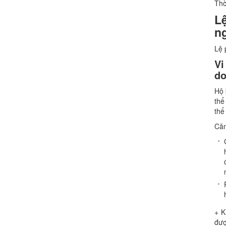
Thờ
L
n
Lệ 
Vi
d
Hộ 
thể
thể
Căn
+ K
đượ