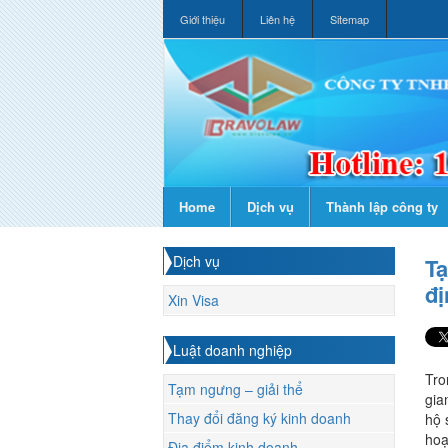
Giới thiệu
Liên hệ
Sitemap
Home
Dịch vụ
Thành lập công ty
Dịch vụ
Tạ
đị
Xin Visa
Luật doanh nghiệp
Tro
Tạm ngưng – giải thể
gia
Thay đổi đăng ký kinh doanh
hộ 
hoạ
Địa điểm kinh doanh