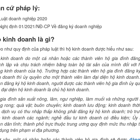
n cứ pháp lý:
Luật doanh nghiệp 2020
Nghị định 01/2021/NĐ-CP Về đăng ký doanh nghiệp
 kinh doanh là gì?
o như quy định của pháp luật thì hộ kinh doanh được hiểu như sau:
kinh doanh do một cá nhân hoặc các thành viên hộ gia đình đăn
nh lập và chịu trách nhiệm bằng toàn bộ tài sản của mình đối với 
g kinh doanh của hộ. Trường hợp các thành viên hộ gia đình đăng k
h doanh thì ủy quyền cho một thành viên làm đại diện hộ kinh doanh
n đăng ký hộ kinh doanh, người được các thành viên hộ gia đình ủy q
 đại diện hộ kinh doanh là chủ hộ kinh doanh.
gia đình sản xuất nông, lâm, ngư nghiệp, làm muối và những người
g rong; quà vặt; buôn chuyến; kinh doanh lưu động; kinh doanh thời
 dịch vụ có thu nhập thấp không phải đăng ký hộ kinh doanh; trò tr
 kinh doanh các ngành; nghề đầu tư kinh doanh có điều kiện; Ủy
n dân tỉnh; thành phố trực thuộc trung ương quy định mức thu nhập 
dụng trên phạm vi địa phương.
 vậy, một cá nhân hoặc các thành viên hộ gia đình sẽ được
đăng