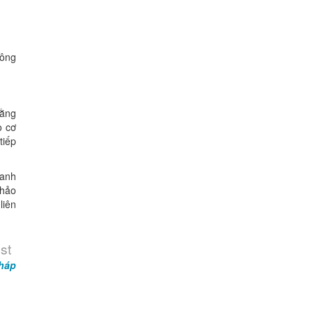
hông
bằng
o cơ
tiếp
oanh
khảo
liên
st
háp