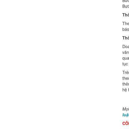
Bướ
Bướ
Thờ
The
báo
Thờ
Doa
văn
qua
tục
Trê
the
thê
hệ 
Mọi
luậ
CÔ