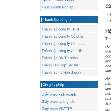
Că
Thuế Doanh Nghiệp
Thành lập công ty
Thành lập công ty TNHH
Hộ
Thành lập công ty Cổ phần
The
Thành lập công ty Liên doanh
Hộ 
Thành lập công ty vốn NN
thà
độn
Thành lập DN Tư nhân
kin
Thành Lập Hợp Tác Xã
nhâ
làm
Thành lập hộ kinh doanh
Hộ 
hàn
Xin giấy phép
làm
hợp
Giấy phép kinh doanh
nhâ
Giấy phép quảng cáo
áp 
Giấy phép VSATTP
Như