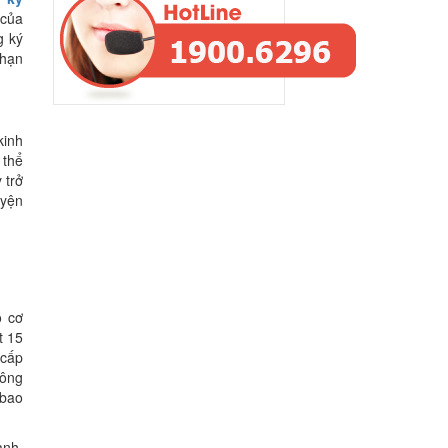
 của
g ký
 hạn
kinh
 thể
 trở
uyện
o cơ
t 15
 cấp
hông
 bao
anh.