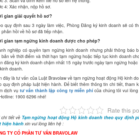
c 3: Scan và đính kèm file hồ sơ lên hệ thống.
c 4: Xác nhận, nộp hồ sơ.
i gian giải quyết hồ sơ?
o quy định sau 3 ngày làm việc, Phòng Đăng ký kinh doanh sẽ có t
 phản hồi về hồ sơ đã tiếp nhận.
i gian tạm ngừng kinh doanh được cho phép?
nh nghiệp có quyền tạm ngừng kinh doanh nhưng phải thông báo 
 bản về thời điểm và thời hạn tạm ngừng hoặc tiếp tục kinh doanh ch
n đăng ký kinh doanh chậm nhất 15 ngày trước ngày tạm ngừng hoặc 
 kinh doanh.
n đây là tư vấn của Luật Bravolaw về tạm ngừng hoạt động Hộ kinh d
o quy định pháp luật hiện hành. Để biết thêm thông tin chi tiết, tham 
m dịch vụ
tư vấn thành lập công ty miễn phí
của chúng tôi vui lòng 
Hotline: 1900 6296 nhé!
Rate this po
 chi tiết về
Tạm ngừng hoạt động Hộ kinh doanh theo quy định p
t hiện hành
xin vui lòng liên hệ :
NG TY CỔ PHẦN TƯ VẤN BRAVOLAW