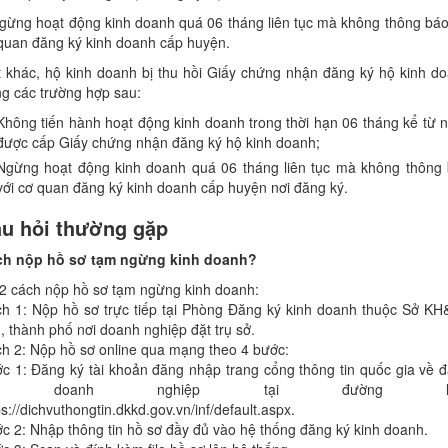
gừng hoạt động kinh doanh quá 06 tháng liên tục mà không thông báo
quan đăng ký kinh doanh cấp huyện.
 khác, hộ kinh doanh bị thu hồi Giấy chứng nhận đăng ký hộ kinh d
ng các trường hợp sau:
Không tiến hành hoạt động kinh doanh trong thời hạn 06 tháng kể từ 
được cấp Giấy chứng nhận đăng ký hộ kinh doanh;
Ngừng hoạt động kinh doanh quá 06 tháng liên tục mà không thông
với cơ quan đăng ký kinh doanh cấp huyện nơi đăng ký.
u hỏi thường gặp
ch nộp hồ sơ tạm ngừng kinh doanh?
2 cách nộp hồ sơ tạm ngừng kinh doanh:
h 1: Nộp hồ sơ trực tiếp tại Phòng Đăng ký kinh doanh thuộc Sở K
h, thành phố nơi doanh nghiệp đặt trụ sở.
h 2: Nộp hồ sơ online qua mạng theo 4 bước:
c 1: Đăng ký tài khoản đăng nhập trang cổng thông tin quốc gia về 
ý doanh nghiệp tại đường lin
ps://dichvuthongtin.dkkd.gov.vn/inf/default.aspx.
c 2: Nhập thông tin hồ sơ đầy đủ vào hệ thống đăng ký kinh doanh.