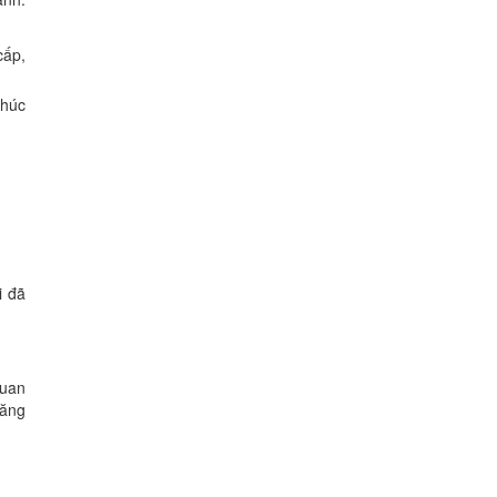
cấp,
thúc
i đã
quan
đăng