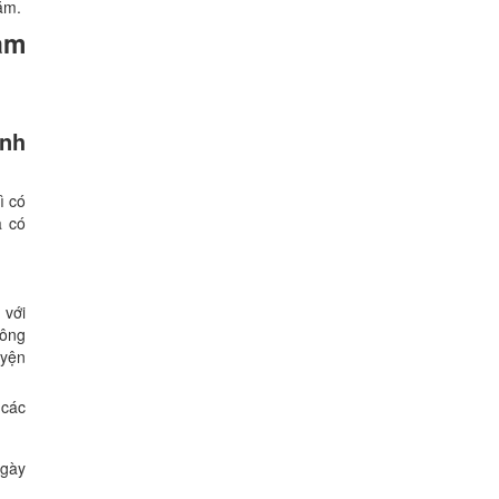
ăm.
ạm
inh
ì có
à có
 với
hông
uyện
 các
ngày