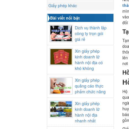
thà
Giấy phép khác
mìn
vào
Bài viết nổi bật
đối
Dịch vụ thành lập
Tạ
công ty trọn gói
giá rẻ
Tạm
doa
Xin giấy phép
thô
kinh doanh lữ
lên
hành nội địa có
nơi
khó không
Hồ
Xin giấy phép
H
quảng cáo thực
Hộ 
phẩm chức năng
qua
ngà
Xin giấy phép
huy
kinh doanh lữ
báo
hành nội địa
gồ
nhanh nhất
Giấ