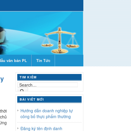
ẫu văn bản PL
Tin Tức
uy
TIM KIẾM
BÀI VIẾT MỚI
Hướng dẫn doanh nghiệp tự
thời
công bố thực phẩm thường
 chủ
gừng
Đăng ký tên định danh