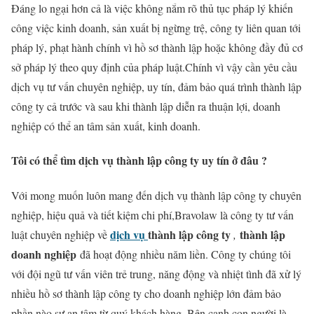
Đáng lo ngại hơn cả là việc không nắm rõ thủ tục pháp lý khiến
công việc kinh doanh, sản xuất bị ngừng trệ, công ty liên quan tới
pháp lý, phạt hành chính vì hồ sơ thành lập hoặc không đầy đủ cơ
sở pháp lý theo quy định của pháp luật.Chính vì vậy cần yêu cầu
dịch vụ tư vấn chuyên nghiệp, uy tín, đảm bảo quá trình thành lập
công ty cả trước và sau khi thành lập diễn ra thuận lợi, doanh
nghiệp có thể an tâm sản xuất, kinh doanh.
Tôi có thể tìm dịch vụ thành lập công ty uy tín ở đâu ?
Với mong muốn luôn mang đến dịch vụ thành lập công ty chuyên
nghiệp, hiệu quả và tiết kiệm chi phí,Bravolaw là công ty tư vấn
dịch vụ
thành lập công ty
thành lập
luật chuyên nghiệp về
,
doanh nghiệp
đã hoạt động nhiều năm liền. Công ty chúng tôi
với đội ngũ tư vấn viên trẻ trung, năng động và nhiệt tình đã xử lý
nhiều hồ sơ thành lập công ty cho doanh nghiệp lớn đảm bảo
phần nào sự an tâm từ quý khách hàng. Bên cạnh con người là