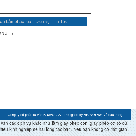
ăn bản pháp luật
Dịch vụ
Tin Tức
ÔNG TY
Công ty cổ phần tư vấn BRAVOLAW - Designed by
BRAVOLAW
·
Về đầu trang
́n các dịch vụ khác như làm giấy phép con, giấy phép cơ sở đủ
ều kinh nghiệp sẽ hài lòng các bạn. Nếu bạn không có thời gian