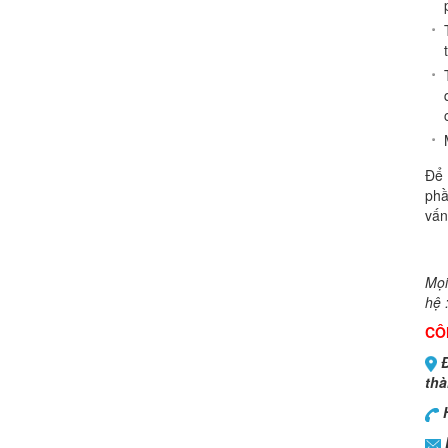
Để 
phầ
vấn
Mọi
hệ 
CÔ
Đ
thà
H