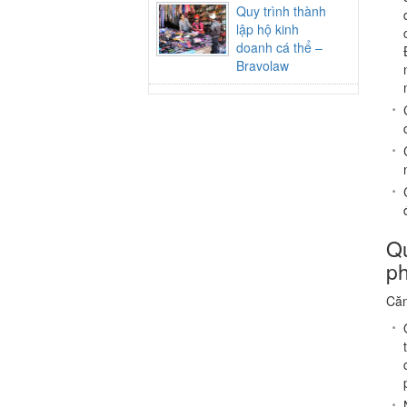
Quy trình thành
lập hộ kinh
doanh cá thể –
Bravolaw
Q
ph
Căn