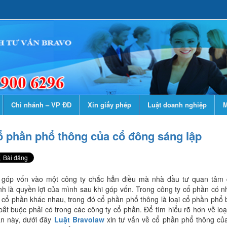
Chi nhánh – VP ĐD
Xin giấy phép
Luật doanh nghiệp
M
 phần phổ thông của cổ đông sáng lập
 góp vốn vào một công ty chắc hẳn điều mà nhà đầu tư quan tâm
nh là quyền lợi của mình sau khi góp vốn. Trong công ty cổ phần có n
i cổ phần khác nhau, trong đó cổ phần phổ thông là loại cổ phần phổ 
bắt buộc phải có trong các công ty cổ phần. Để tìm hiểu rõ hơn về loạ
n này, dưới đây
Luật Bravolaw
xin tư vấn về cổ phần phổ thông củ