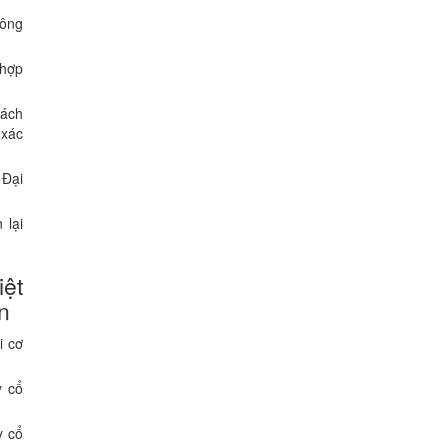
hông
 hợp
sách
 xác
 Đại
 lại
iệt
n
i cơ
y cổ
y cổ