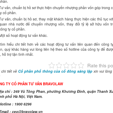
phần.
Tư vấn, chuẩn bị hồ sơ thực hiện chuyển nhượng phần vốn góp trong 
ty cổ phần.
Tư vấn, chuẩn bị hồ sơ, thay mặt khách hàng thực hiện các thủ tục vớ
quan nhà nước để chuyển nhượng vốn, thay đổi tỷ lệ sở hữu vốn t
công ty cổ phần.
Một số hoạt động tư vấn khác.
tìm hiểu chi tiết hơn về các hoạt động tư vấn liên quan đến công t
n, quý khác hàng vui lòng liên hệ theo số hotline của công ty để đượ
, hỗ trợ tận tình nhất.
Rate this po
 chi tiết về
Cổ phần phổ thông của cổ đông sáng lập
xin vui lòng 
:
NG TY CỔ PHẦN TƯ VẤN BRAVOLAW
ịa chỉ : 349 Vũ Tông Phan, phường Khương Đình, quận Thanh X
nh phố Hà Nội, Việt Nam.
otline : 1900 6296
Email :
ceo@bravolaw.vn