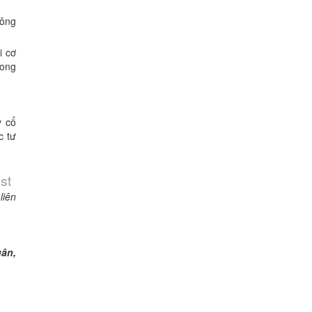
công
i cơ
rong
y cổ
c tư
st
liên
uân,