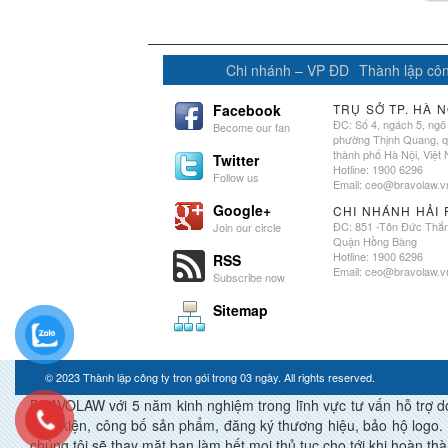
Chi nhánh – VP ĐD
Thành lập côn
Facebook
TRỤ SỞ TP. HÀ N
ĐC: Số 4, ngách 5, ngõ
Become our fan
phường Thịnh Quang, 
thành phố Hà Nội, Việt
Twitter
Hotline: 1900 6296
Follow us
Email:
ceo@bravolaw.v
Google+
CHI NHÁNH HẢI
ĐC: 851 -Tôn Đức Thắ
Join our circle
Quận Hồng Bàng
Hotline: 1900 6296
RSS
Email:
ceo@bravolaw.v
Subscribe now
Sitemap
© 2023
Thành lập công ty tron gói trong 03 ngày
. All rights reserved.
BRAVOLAW với 5 năm kinh nghiệm trong lĩnh vực tư vấn hỗ trợ doan
điều kiện, công bố sản phẩm, đăng ký thương hiệu, bảo hộ logo. 
chúng tôi sẽ thay mặt bạn làm hết mọi thủ tục cho tới khi ho