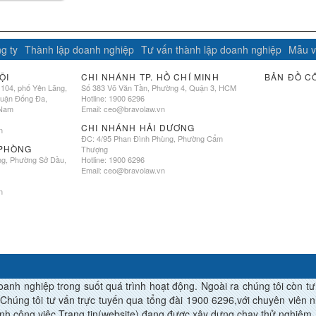
g ty
Thành lập doanh nghiệp
Tư vấn thành lập doanh nghiệp
Mẫu v
ỘI
CHI NHÁNH TP. HỒ CHÍ MINH
BẢN ĐỒ C
 104, phố Yên Lãng,
Số 383 Võ Văn Tần, Phường 4, Quận 3, HCM
quận Đống Đa,
Hotline: 1900 6296
 Nam
Email:
ceo@bravolaw.vn
CHI NHÁNH HẢI DƯƠNG
n
ĐC: 4/95 Phan Đình Phùng, Phường Cẩm
 PHÒNG
Thượng
ng, Phường Sở Dầu,
Hotline: 1900 6296
Email:
ceo@bravolaw.vn
n
h nghiệp trong suốt quá trình hoạt động. Ngoài ra chúng tôi còn tư vâ
Chúng tôi tư vấn trực tuyến qua tổng đài 1900 6296,với chuyên viên nhi
àn thành công việc.Trang tin(website) đang được xây dựng chạy thử nghiệm.