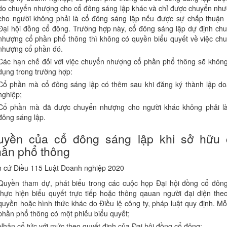
do chuyển nhượng cho cổ đông sáng lập khác và chỉ được chuyển nh
cho người không phải là cổ đông sáng lập nếu được sự chấp thuận
Đại hội đồng cổ đông. Trường hợp này, cổ đông sáng lập dự định ch
nhượng cổ phần phổ thông thì không có quyền biểu quyết về việc ch
nhượng cổ phần đó.
Các hạn chế đối với việc chuyển nhượng cổ phần phổ thông sẽ khôn
dụng trong trường hợp:
Cổ phần mà cổ đông sáng lập có thêm sau khi đăng ký thành lập d
nghiệp;
Cổ phần mà đã được chuyển nhượng cho người khác không phải l
đông sáng lập.
uyền của cổ đông sáng lập khi sở hữu 
ần phổ thông
 cứ Điều 115 Luật Doanh nghiệp 2020
Quyền tham dự, phát biểu trong các cuộc họp Đại hội đồng cổ đôn
thực hiện biểu quyết trực tiếp hoặc thông qauan người đại diện the
quyền hoặc hình thức khác do Điều lệ công ty, pháp luật quy định. Mỗ
phần phổ thông có một phiếu biểu quyết;
Nhận cổ tức với mức theo quyết định của Đại hội đồng cổ đông;