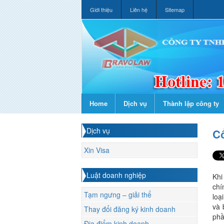
Giới thiệu
Liên hệ
Sitemap
Home
Dịch vụ
Thành lập công ty
Dịch vụ
Cổ
Xin Visa
Luật doanh nghiệp
Khi
chí
Tạm ngưng – giải thể
loạ
và 
Thay đổi đăng ký kinh doanh
phầ
Địa điểm kinh doanh