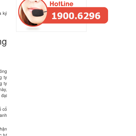
à ký
ng
Công
g ty
g ty
này,
 đại
ố cổ
oanh
nhận
c tự