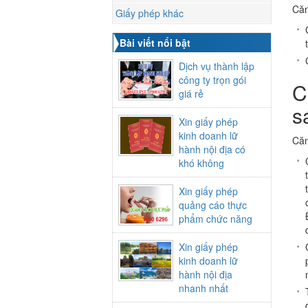
Căn
Giấy phép khác
Bài viết nổi bật
Dịch vụ thành lập
công ty trọn gói
C
giá rẻ
s
Xin giấy phép
kinh doanh lữ
Căn
hành nội địa có
khó không
Xin giấy phép
quảng cáo thực
phẩm chức năng
Xin giấy phép
kinh doanh lữ
hành nội địa
nhanh nhất