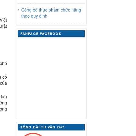
Công bố thực phẩm chức năng
theo quy định
iệt
Luật
FANPAGE FACEBOOK
 phổ
g cổ
 của
 lưu
hứng
ương
TỔNG ĐÀI TƯ VẤN 24/7