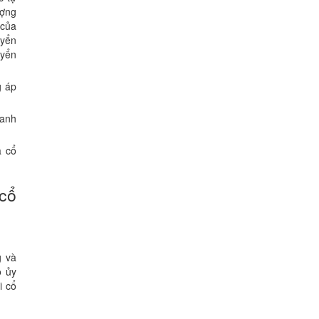
ượng
 của
uyển
uyển
g áp
oanh
à cổ
cổ
g và
o ủy
i cổ