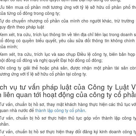
Ưu tiên mua cổ phần mới tương ứng với tỷ lệ sở hữu cổ phần phổ t
của từng cổ đông trong công ty;
Tự do chuyển nhượng cổ phần của mình cho người khác, trừ trường
quy định theo pháp luật
Xem xét, tra cứu, trích lục thông tin về tên địa chỉ liên lạc trong doanh 
cổ đông có quyền biểu quyết, yêu cầu sửa đổi thông tin không chính
của mình;
Xem xét, tra cứu, trích lục và sao chụp Điều lệ công ty, biên bản họp
hội đồng cổ đông và nghị quyết Đại hội đồng cổ đông;
Khi công ty giải thể hoặc phá sản, được nhận một phần tài sản còn
tương ứng với tỉ lệ sở hữu cổ phần tại công ty.
ch vụ tư vấn pháp luật của Công ty Luật V
 liên quan tới hoạt động của công ty cổ phầ
Tư vấn, chuẩn bị hồ sơ, thay mặt khách hàng thực hiện các thủ tục vớ
quan nhà nước để
thành lập công ty cổ phần
.
Tư vấn, chuẩn bị hồ sơ thực hiện thủ tục góp vốn thành lập công t
phần.
Tư vấn, chuẩn bị hồ sơ thực hiện thay đổi đăng ký kinh doanh công t