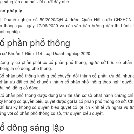
g sáng lập qua bài viết dưới đây nhé.
sở pháp lý
ật Doanh nghiệp số 59/2020/QH14 được Quốc Hội nước CHXHCN V
 thông qua ngày 17/06/2020 và các văn bản hướng dẫn thi hành 
nh nghiệp.
ổ phần phổ thông
 cứ Khoản 1 Điều 114 Luật Doanh nghiệp 2020
Công ty cổ phần phải có cổ phần phổ thông, người sở hữu cổ phần
thông là cổ đông phổ thông.
Cổ phần phổ thông không thể chuyển đổi thành cổ phần ưu đãi nhưn
phần ưu đãi có thể chuyển thành cổ phần phổ thông theo nghị quyết
đại hội đồng cổ đông.
Cổ phần phổ thông được dùng làm tài sản cơ sở phát hành chứng chỉ
ký không có quyền biểu quyết được gọi là cổ phần phổ thông cơ sở. C
chỉ lưu ký không có quyền biểu quyết có lợi ích kinh tế và nghĩa vụ t
ứng với cổ phần phổ thông cơ sở, trừ quyền biểu quyết.
ổ đông sáng lập