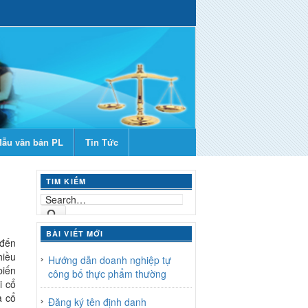
ẫu văn bản PL
Tin Tức
TIM KIẾM
BÀI VIẾT MỚI
 đến
hiều
Hướng dẫn doanh nghiệp tự
biến
công bố thực phẩm thường
i cổ
a cổ
Đăng ký tên định danh