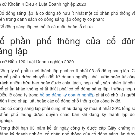
 cứ Khoản 4 Điều 4 Luật Doanh nghiệp 2020
Cổ đông sáng lập là cổ đông sở hữu ít nhất một cổ phần phổ thông v
tên trong danh sách cổ đông sáng lập công ty cổ phần;
Cổ đông sáng lập có thể là cá nhân hoặc tổ chức
ổ phần phổ thông của cổ đô
áng lập
 cứ Điều 120 Luật Doanh nghiệp 2020
Công ty cổ phần mới thành lập phải có ít nhất 03 cổ đông sáng lập. 
ty cổ phần được chuyển đổi từ doanh nghiệp nhà nước hoặc từ côn
trách nhiệm hữu hạn hoặc được chia, tách, hợp nhất, sáp nhập từ côn
cổ phần khác không nhất thiết phải có cổ đông sáng lập; trường hợp 
Điều lệ công ty trong
hồ sơ đăng ký doanh nghiệp
phải có chữ kí người
diện theo pháp luật hoặc các cổ đông phổ thông của công ty đó.
Các cổ đông sáng lập phải cùng nhau đăng ký mua ít nhất 20% tổng s
phần phổ thông được quyền chào bán khi đăng ký thành lập d
nghiệp.
Trong thời hạn 03 năm kể từ ngày công ty được cấp Giấy chứng 
đăng ký doanh nghiệp, cổ phần phổ thông của cổ đông sáng lập đượ