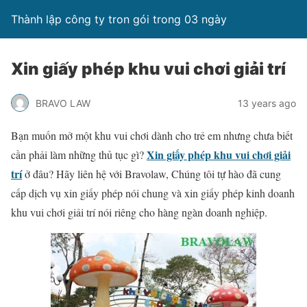
Thành lập công ty tron gói trong 03 ngày
Xin giấy phép khu vui chơi giải trí
BRAVO LAW
13 years ago
Bạn muốn mở một khu vui chơi dành cho trẻ em nhưng chưa biết
Xin giấy phép khu vui chơi giải
cần phải làm những thủ tục gì?
trí
ở đâu? Hãy liên hệ với Bravolaw, Chúng tôi tự hào đã cung
cấp dịch vụ xin giấy phép nói chung và xin giấy phép kinh doanh
khu vui chơi giải trí nói riêng cho hàng ngàn doanh nghiệp.