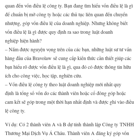
quan đến vốn điều lệ công ty. Bạn đang tìm hiểu vốn điều lệ là gì
để chuẩn bị mở công ty hoặc các thủ tục liên quan đến chuyển
nhượng, góp vốn điều lệ của doanh nghiệp. Nhưng không biết
vốn điều lệ là gì được quy định ra sao trong luật doanh
nghiệp hiện hành?
– Nắm được nguyện vọng trên của các bạn, những luật sư tư vấn
hàng đầu của Bravolaw sẽ cung cấp kiến thức cần thiết giúp các
bạn hiểu rõ được vốn điều lệ là gì, qua đó có được thông tin hữu
ích cho công việc, học tập, nghiên cứu.
– Vốn điều lệ công ty theo luật doanh nghiệp mới nhất quy
định là tổng số vốn do các thành viên hoặc cổ đông góp hoặc
cam kết sẽ góp trong một thời hạn nhất định và được ghi vào điều
lệ công ty.
Ví dụ: Có 2 thành viên A và B dự tính thành lập Công ty TNHH
Thương Mại Dịch Vụ Á Châu. Thành viên A đăng ký góp vốn