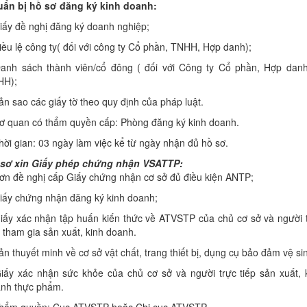
ẩn bị hồ sơ đăng ký kinh doanh:
iấy đề nghị đăng ký doanh nghiệp;
iều lệ công ty( đối với công ty Cổ phần, TNHH, Hợp danh);
anh sách thành viên/cổ đông ( đối với Công ty Cổ phần, Hợp dan
HH);
ản sao các giấy tờ theo quy định của pháp luật.
ơ quan có thẩm quyền cấp: Phòng đăng ký kinh doanh.
hời gian: 03 ngày làm việc kể từ ngày nhận đủ hồ sơ.
sơ xin Giấy phép chứng nhận VSATTP:
ơn đề nghị cấp Giấy chứng nhận cơ sở đủ điều kiện ANTP;
iấy chứng nhận đăng ký kinh doanh;
iấy xác nhận tập huấn kiến thức về ATVSTP của chủ cơ sở và người 
p tham gia sản xuất, kinh doanh.
ản thuyết minh về cơ sở vật chất, trang thiết bị, dụng cụ bảo đảm vệ si
iấy xác nhận sức khỏe của chủ cơ sở và người trực tiếp sản xuất, 
nh thực phẩm.