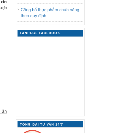
ụ
xin
được
Công bố thực phẩm chức năng
theo quy định
FANPAGE FACEBOOK
ụ ăn
TỔNG ĐÀI TƯ VẤN 24/7