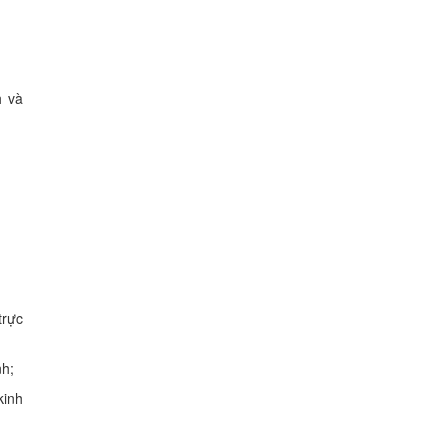
h và
trực
nh;
kinh