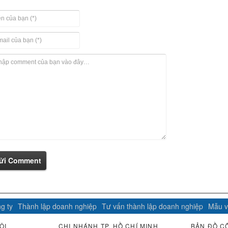
ửi Comment
g ty
Thành lập doanh nghiệp
Tư vấn thành lập doanh nghiệp
Mẫu v
ỘI
CHI NHÁNH TP. HỒ CHÍ MINH
BẢN ĐỒ C