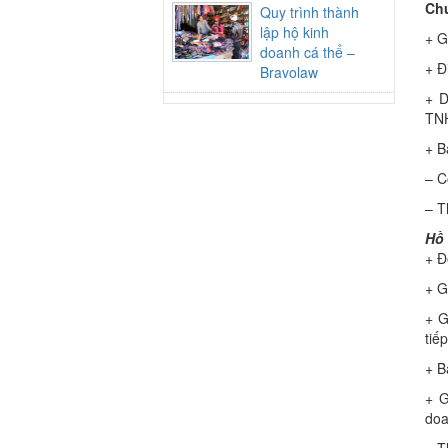
Chu
Quy trình thành
lập hộ kinh
+ G
doanh cá thể –
+ Đ
Bravolaw
+ D
TN
+ B
– C
– T
Hồ 
+ Đ
+ G
+ G
tiế
+ B
+ G
doa