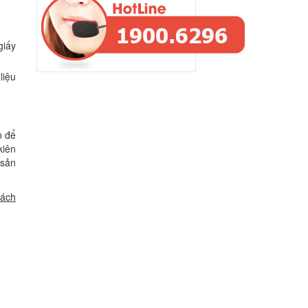
giấy
liệu
n để
kiên
 sản
hách