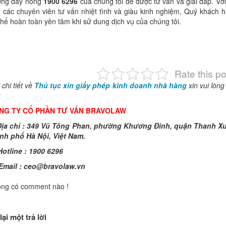
ờng dây nóng
1900 6296
của chúng tôi để được tư vấn và giải đáp. Với
 các chuyên viên tư vấn nhiệt tình và giàu kinh nghiệm, Quý khách 
thể hoàn toàn yên tâm khi sử dung dịch vụ của chúng tôi.
Rate this po
 chi tiết về
Thủ tục xin giấy phép kinh doanh nhà hàng
xin vui lòng 
:
NG TY CỔ PHẦN TƯ VẤN BRAVOLAW
ịa chỉ : 349 Vũ Tông Phan, phường Khương Đình, quận Thanh X
nh phố Hà Nội, Việt Nam.
otline : 1900 6296
Email :
ceo@bravolaw.vn
ng có comment nào !
lại một trả lời