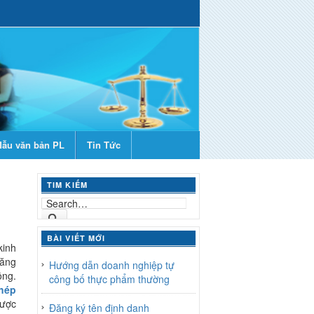
ẫu văn bản PL
Tin Tức
TIM KIẾM
BÀI VIẾT MỚI
kinh
tăng
Hướng dẫn doanh nghiệp tự
ông.
công bố thực phẩm thường
phép
được
Đăng ký tên định danh