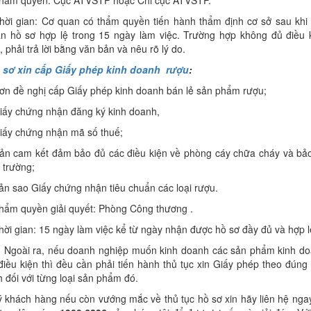
hẩm quyền: Cục ATVSTP hoặc Chi cục ATVSTP.
hời gian: Cơ quan có thẩm quyền tiến hành thẩm định cơ sở sau khi 
n hồ sơ hợp lệ trong 15 ngày làm việc. Trường hợp không đủ điều 
, phải trả lời bằng văn bản và nêu rõ lý do.
 sơ xin cấp Giấy phép kinh doanh rượu
:
ơn đề nghị cấp Giấy phép kinh doanh bán lẻ sản phẩm rượu;
iấy chứng nhận đăng ký kinh doanh,
iấy chứng nhận mã số thuế;
ản cam kết đảm bảo đủ các điều kiện về phòng cáy chữa cháy và bả
 trường;
ản sao Giấy chứng nhận tiêu chuẩn các loại rượu.
hẩm quyền giải quyết: Phòng Công thương .
hời gian: 15 ngày làm việc kể từ ngày nhận được hồ sơ đầy đủ và hợp l
 Ngoài ra, nếu doanh nghiệp muốn kinh doanh các sản phẩm kinh d
điều kiện thì đều cần phải tiến hành thủ tục xin Giấy phép theo đúng
h đối với từng loại sản phẩm đó.
 khách hàng nếu còn vướng mắc về thủ tục hồ sơ xin hãy liên hệ ngay