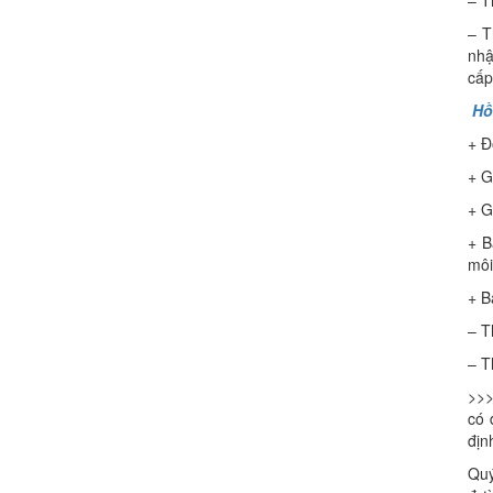
– T
– T
nhậ
cấp
Hồ
+ Đ
+ G
+ G
+ B
môi
+ B
– T
– T
>>>
có 
địn
Quý