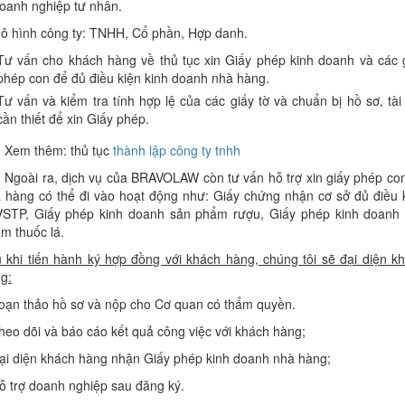
oanh nghiệp tư nhân.
ô hình công ty: TNHH, Cổ phần, Hợp danh.
Tư vấn cho khách hàng về thủ tục xin Giấy phép kinh doanh và các 
phép con để đủ điều kiện kinh doanh nhà hàng.
Tư vấn và kiểm tra tính hợp lệ của các giấy tờ và chuẩn bị hồ sơ, tài 
cần thiết để xin Giấy phép.
 Xem thêm: thủ tục
thành lập công ty tnhh
 Ngoài ra, dịch vụ của BRAVOLAW còn tư vấn hỗ trợ xin giấy phép co
 hàng có thể đi vào hoạt động như: Giấy chứng nhận cơ sở đủ điều 
STP, Giấy phép kinh doanh sản phẩm rượu, Giấy phép kinh doanh
m thuốc lá.
 khi tiến hành ký hợp đồng với khách hàng, chúng tôi sẽ đại diện k
g:
oạn thảo hồ sơ và nộp cho Cơ quan có thẩm quyền.
heo dõi và báo cáo kết quả công việc với khách hàng;
ại diện khách hàng nhận Giấy phép kinh doanh nhà hàng;
ỗ trợ doanh nghiệp sau đăng ký.