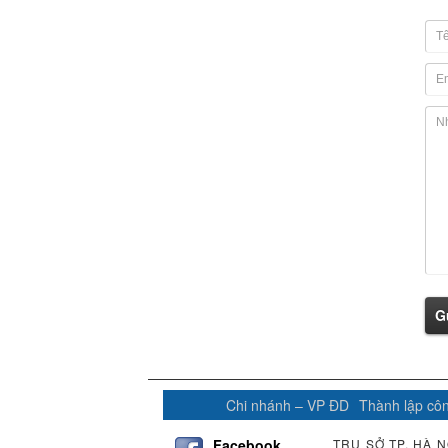
G
Chi nhánh – VP ĐD
Thành lập côn
Facebook
TRỤ SỞ TP. HÀ N