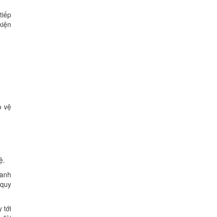
tiếp
kiện
o vệ
ệ.
oanh
 quy
 tới