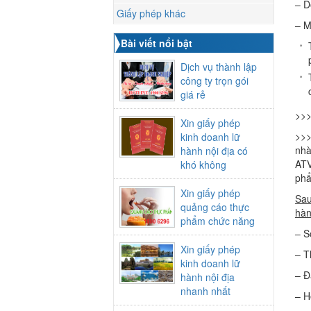
– D
Giấy phép khác
– M
Bài viết nổi bật
Dịch vụ thành lập
công ty trọn gói
giá rẻ
>>>
Xin giấy phép
>>>
kinh doanh lữ
nhà
hành nội địa có
ATV
khó không
phẩ
Xin giấy phép
Sau
quảng cáo thực
hàn
phẩm chức năng
– S
Xin giấy phép
– T
kinh doanh lữ
– Đ
hành nội địa
nhanh nhất
– H