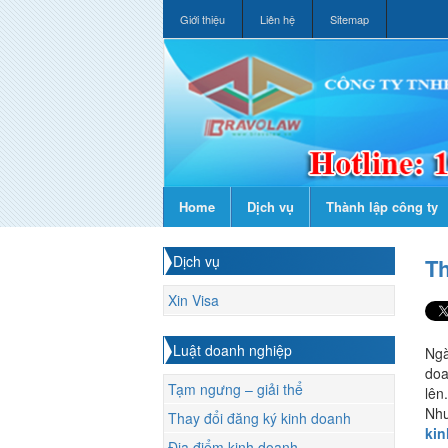
Giới thiệu
Liên hệ
Sitemap
Home
Dịch vụ
Thành lập công ty
Dịch vụ
Th
Xin Visa
Luật doanh nghiệp
Ngà
doa
Tạm ngưng – giải thể
lên
Như
Thay đổi đăng ký kinh doanh
ki
Địa điểm kinh doanh