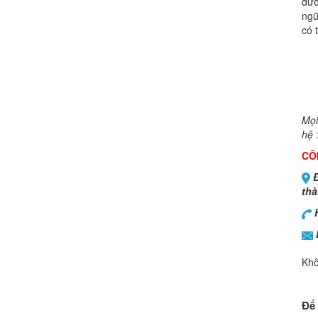
đư
ngũ
có 
Mọi
hệ 
CÔ
Đ
thà
H
Khô
Để 