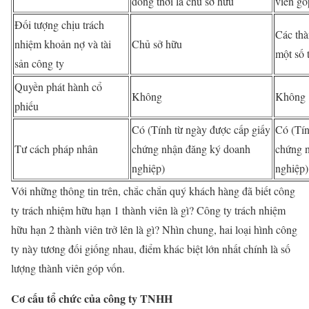
đồng thời là chủ sở hữu
viên gó
Đối tượng chịu trách
Các thà
nhiệm khoản nợ và tài
Chủ sở hữu
một số 
sản công ty
Quyền phát hành cổ
Không
Không
phiếu
Có (Tính từ ngày được cấp giấy
Có (Tín
Tư cách pháp nhân
chứng nhận đăng ký doanh
chứng 
nghiệp)
nghiệp)
Với những thông tin trên, chắc chắn quý khách hàng đã biết công
ty trách nhiệm hữu hạn 1 thành viên là gì? Công ty trách nhiệm
hữu hạn 2 thành viên trở lên là gì? Nhìn chung, hai loại hình công
ty này tương đối giống nhau, điểm khác biệt lớn nhất chính là số
lượng thành viên góp vốn.
Cơ cấu tổ chức của công ty TNHH