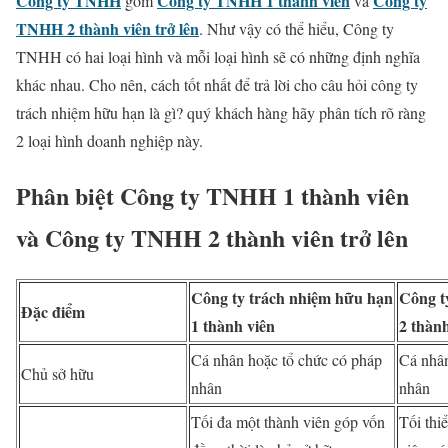
Công ty TNHH
Công ty TNHH 1 thành viên
Công ty
gồm
và
TNHH 2 thành viên trở lên
. Như vậy có thể hiểu, Công ty
TNHH có hai loại hình và mỗi loại hình sẽ có những định nghĩa
khác nhau. Cho nên, cách tốt nhất để trả lời cho câu hỏi công ty
trách nhiệm hữu hạn là gì? quý khách hàng hãy phân tích rõ ràng
2 loại hình doanh nghiệp này.
Phân biệt Công ty TNHH 1 thành viên
và Công ty TNHH 2 thành viên trở lên
Công ty trách nhiệm hữu hạn
Công t
Đặc điểm
1 thành viên
2 thành
Cá nhân hoặc tổ chức có pháp
Cá nhân
Chủ sở hữu
nhân
nhân
Tối đa một thành viên góp vốn
Tối thi