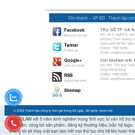
Chi nhánh – VP ĐD
Thành lập côn
Facebook
TRỤ SỞ TP. HÀ N
ĐC: Số 4, ngách 5, ngõ
Become our fan
phường Thịnh Quang, 
thành phố Hà Nội, Việt
Twitter
Hotline: 1900 6296
Follow us
Email:
ceo@bravolaw.v
Google+
CHI NHÁNH HẢI
ĐC: 851 -Tôn Đức Thắ
Join our circle
Quận Hồng Bàng
Hotline: 1900 6296
RSS
Email:
ceo@bravolaw.v
Subscribe now
Sitemap
© 2023
Thành lập công ty tron gói trong 03 ngày
. All rights reserved.
BRAVOLAW với 5 năm kinh nghiệm trong lĩnh vực tư vấn hỗ trợ doan
điều kiện, công bố sản phẩm, đăng ký thương hiệu, bảo hộ logo. 
chúng tôi sẽ thay mặt bạn làm hết mọi thủ tục cho tới khi ho