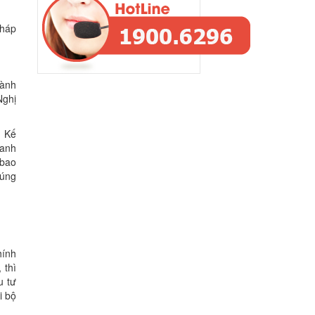
pháp
hành
Nghị
ở Kế
oanh
 bao
húng
hính
 thì
u tư
i bộ