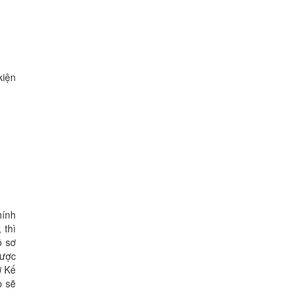
kiện
hính
 thì
ồ sơ
được
ở Kế
p sẽ