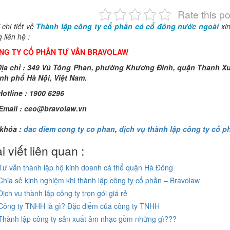
Rate this po
 chi tiết về
Thành lập công ty cổ phần có cổ đông nước ngoài
xin
g liên hệ :
NG TY CỔ PHẦN TƯ VẤN BRAVOLAW
ịa chỉ : 349 Vũ Tông Phan, phường Khương Đình, quận Thanh X
nh phố Hà Nội, Việt Nam.
otline : 1900 6296
Email :
ceo@bravolaw.vn
khóa :
dac diem cong ty co phan
,
dịch vụ thành lập công ty cổ p
i viết liên quan :
Tư vấn thành lập hộ kinh doanh cá thể quận Hà Đông
Chia sẻ kinh nghiệm khi thành lập công ty cổ phần – Bravolaw
Dịch vụ thành lập công ty trọn gói giá rẻ
Công ty TNHH là gì? Đặc điểm của công ty TNHH
Thành lập công ty sản xuất âm nhạc gồm những gì???