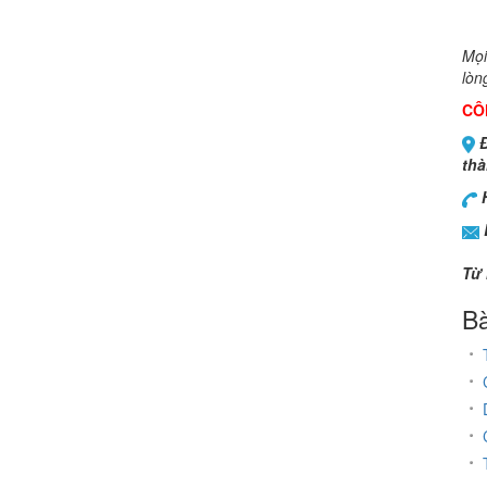
Mọi
lòn
CÔ
Đ
thà
H
Từ 
Bà