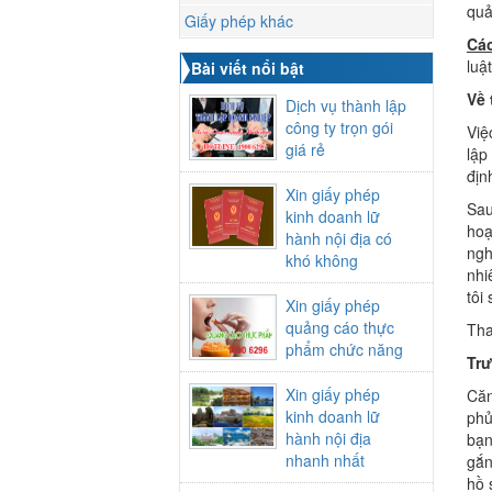
quả
Giấy phép khác
Các
luậ
Bài viết nổi bật
Về 
Dịch vụ thành lập
công ty trọn gói
Việ
giá rẻ
lập
địn
Xin giấy phép
Sau
kinh doanh lữ
hoạ
hành nội địa có
ngh
khó không
nhi
tôi
Xin giấy phép
quảng cáo thực
Th
phẩm chức năng
Trư
Xin giấy phép
Căn
kinh doanh lữ
phủ
hành nội địa
bạn
nhanh nhất
gắn
hồ 