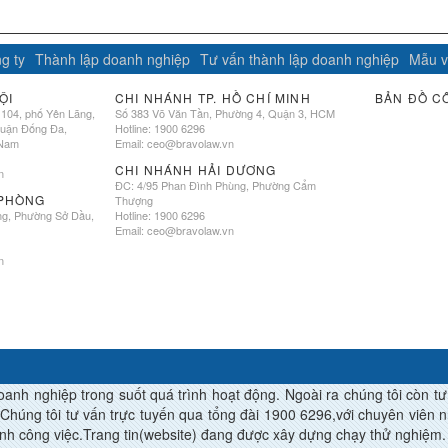
g ty
Thành lập doanh nghiệp
Tư vấn thành lập doanh nghiệp
Mẫu v
ỘI
CHI NHÁNH TP. HỒ CHÍ MINH
BẢN ĐỒ C
 104, phố Yên Lãng,
Số 383 Võ Văn Tần, Phường 4, Quận 3, HCM
quận Đống Đa,
Hotline: 1900 6296
 Nam
Email:
ceo@bravolaw.vn
CHI NHÁNH HẢI DƯƠNG
n
ĐC: 4/95 Phan Đình Phùng, Phường Cẩm
 PHÒNG
Thượng
ng, Phường Sở Dầu,
Hotline: 1900 6296
Email:
ceo@bravolaw.vn
n
h nghiệp trong suốt quá trình hoạt động. Ngoài ra chúng tôi còn tư vâ
Chúng tôi tư vấn trực tuyến qua tổng đài 1900 6296,với chuyên viên nhi
àn thành công việc.Trang tin(website) đang được xây dựng chạy thử nghiệm.