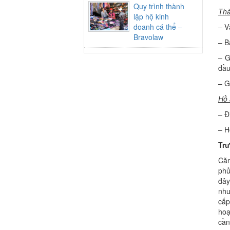
Quy trình thành
Thà
lập hộ kinh
doanh cá thể –
– V
Bravolaw
– B
– G
đầu
– G
Hồ 
– Đ
– H
Trư
Căn
phủ
đây
như
cấp
hoạ
cần