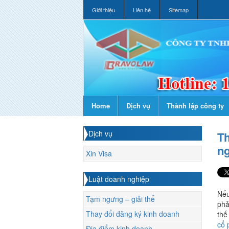
Giới thiệu
Liên hệ
Sitemap
Home
Dịch vụ
Thành lập công ty
Dịch vụ
T
ng
Xin Visa
Luật doanh nghiệp
Nếu
Tạm ngưng – giải thể
phả
Thay đổi đăng ký kinh doanh
thế
cổ 
Địa điểm kinh doanh