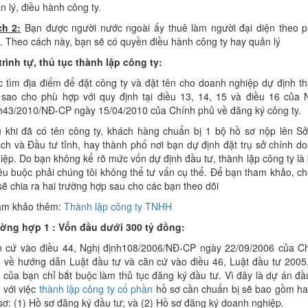
n lý, điều hành công ty.
h 2:
Bạn được người nước ngoài ấy thuê làm người đại diện theo 
t. Theo cách này, bạn sẽ có quyền điều hành công ty hay quản lý
trình tự, thủ tục thành lập công ty:
c tìm địa điểm để đặt công ty và đặt tên cho doanh nghiệp dự định t
 sao cho phù hợp với quy định tại điều 13, 14, 15 và điều 16 của 
h43/2010/NĐ-CP ngày 15/04/2010 của Chính phủ về đăng ký công ty.
 khi đã có tên công ty, khách hàng chuẩn bị 1 bộ hồ sơ nộp lên S
ch và Đầu tư tỉnh, hay thành phố nơi bạn dự định đặt trụ sở chính d
iệp. Do bạn không kể rõ mức vốn dự định đầu tư, thành lập công ty là
êu buộc phải chúng tôi không thể tư vấn cụ thể. Để bạn tham khảo, c
 sẽ chia ra hai trường hợp sau cho các bạn theo dõi
am khảo thêm:
Thành lập công ty TNHH
ờng hợp 1 : Vốn đầu dưới 300 tỷ đồng:
 cứ vào điều 44, Nghị định108/2006/NĐ-CP ngày 22/09/2006 của C
 về hướng dẫn Luật đầu tư và căn cứ vào điều 46, Luật đầu tư 2005,
 của bạn chỉ bắt buộc làm thủ tục đăng ký đầu tư. Vì đây là dự án đầ
 với việc
thành lập công ty cổ phần
hồ sơ cần chuẩn bị sẽ bao gồm ha
sơ: (1) Hồ sơ đăng ký đầu tư; và (2) Hồ sơ đăng ký doanh nghiệp.