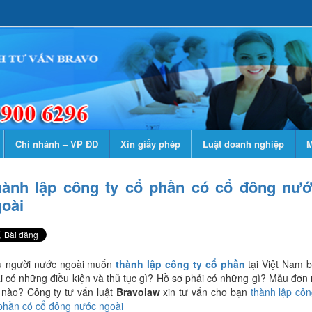
Chi nhánh – VP ĐD
Xin giấy phép
Luật doanh nghiệp
M
hành lập công ty cổ phần có cổ đông nư
oài
 người nước ngoài muốn
thành lập công ty cổ phần
tại Việt Nam 
i có những điều kiện và thủ tục gì? Hồ sơ phải có những gì? Mẫu đơn
 nào? Công ty tư vấn luật
Bravolaw
xin tư vấn cho bạn
thành lập côn
phần có cổ đông nước ngoài