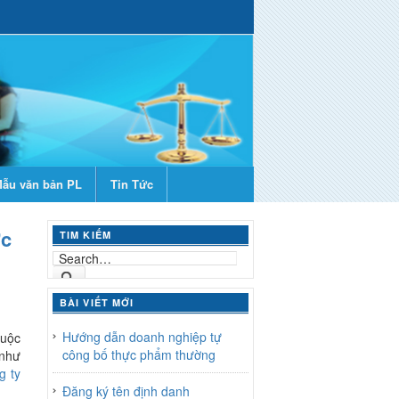
ẫu văn bản PL
Tin Tức
ớc
TIM KIẾM
BÀI VIẾT MỚI
Hướng dẫn doanh nghiệp tự
buộc
công bố thực phẩm thường
 như
g ty
Đăng ký tên định danh