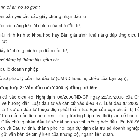
nh phần hồ sơ gồm:
ăn bản yêu cầu cấp giấy chứng nhận đầu tư;
áo cáo năng lực tài chính của nhà đầu tư;
iải trình kinh tế khoa học hay Bản giải trình khả năng đáp ứng điều 
 tư;
iấy tờ chứng minh địa điểm đầu tư;
sơ đăng ký thành lập, gồm có:
iều lệ doanh nghiệp;
ồ sơ pháp lý của nhà đầu tư (CMND hoặc hộ chiếu của bạn bạn);
ờng hợp 2: Vốn đầu tư từ 300 tỷ đồng trở lên:
 cứ vào điều 45, Nghị định108/2006/NĐ-CP ngày 22/09/2006 của C
 về hướng dẫn Luật đầu tư và căn cứ vào điều 47, Luật đầu tư 2005,
 là 1 dự án đầu tư thuộc diện phải thẩm tra. Bạn của bạn chuẩn bị h
 trên nếu đầu tiên nêu trên. Trong trường hợp này, thời gian để bạn 
 Giấy chứng nhận đầu tư sẽ dài hơn so với trường hợp đầu tiên bởi S
ch và Đầu tư tỉnh, thành phố nơi bạn dự định đặt trụ sở doanh nghiệ
 gửi văn bản để xin ý kiến của những bộ, ngành liên quan.