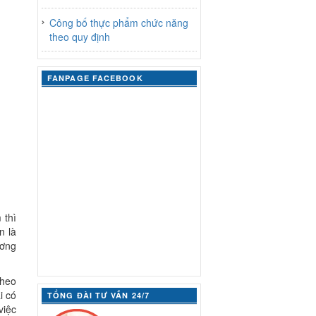
Công bố thực phẩm chức năng
theo quy định
FANPAGE FACEBOOK
 thì
n là
ương
theo
i có
TỔNG ĐÀI TƯ VẤN 24/7
việc