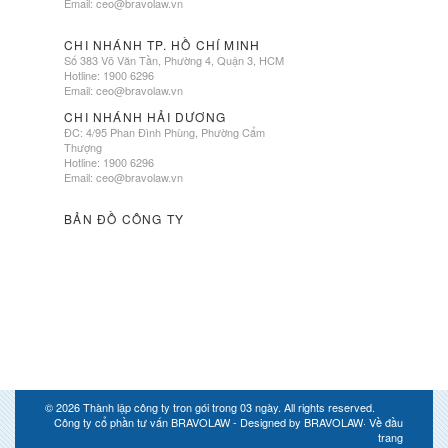
Email:
ceo@bravolaw.vn
CHI NHÁNH TP. HỒ CHÍ MINH
Số 383 Võ Văn Tần, Phường 4, Quận 3, HCM
Hotline: 1900 6296
Email:
ceo@bravolaw.vn
CHI NHÁNH HẢI DƯƠNG
ĐC: 4/95 Phan Đình Phùng, Phường Cẩm
Thượng
Hotline: 1900 6296
Email:
ceo@bravolaw.vn
BẢN ĐỒ CÔNG TY
© 2026
Thành lập công ty tron gói trong 03 ngày
. All rights reserved.
Công ty cổ phần tư vấn BRAVOLAW - Designed by
BRAVOLAW
·
Về đầu
trang