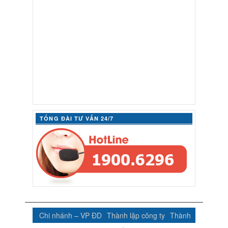
TỔNG ĐÀI TƯ VẤN 24/7
Chi nhánh – VP ĐD
Thành lập công ty
Thành