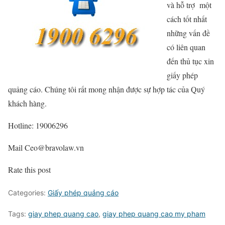
và hỗ trợ một
cách tốt nhất
những vấn đề
có liên quan
đến thủ tục xin
giấy phép
quảng cáo. Chúng tôi rất mong nhận được sự hợp tác của Quý
khách hàng.
Hotline: 19006296
Mail Ceo@bravolaw.vn
Rate this post
Categories:
Giấy phép quảng cáo
Tags:
giay phep quang cao
,
giay phep quang cao my pham