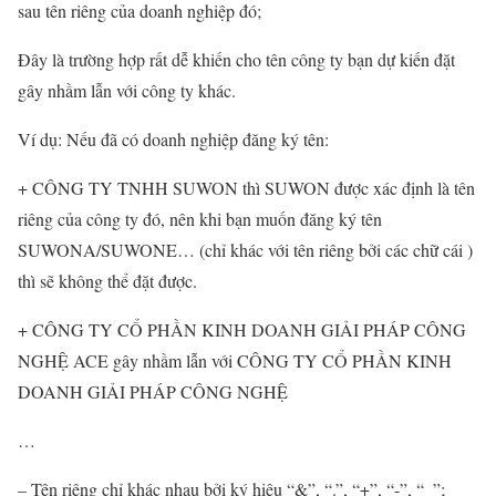
sau tên riêng của doanh nghiệp đó;
Đây là trường hợp rất dễ khiến cho tên công ty bạn dự kiến đặt
gây nhầm lẫn với công ty khác.
Ví dụ: Nếu đã có doanh nghiệp đăng ký tên:
+ CÔNG TY TNHH SUWON thì SUWON được xác định là tên
riêng của công ty đó, nên khi bạn muốn đăng ký tên
SUWONA/SUWONE… (chỉ khác với tên riêng bởi các chữ cái )
thì sẽ không thể đặt được.
+ CÔNG TY CỔ PHẦN KINH DOANH GIẢI PHÁP CÔNG
NGHỆ ACE gây nhầm lẫn với CÔNG TY CỔ PHẦN KINH
DOANH GIẢI PHÁP CÔNG NGHỆ
…
– Tên riêng chỉ khác nhau bởi ký hiệu “&”, “.”, “+”, “-”, “_”;