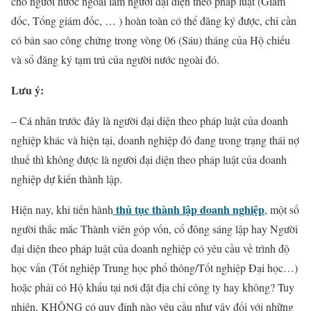
cho người nước ngoài làm người đại diện theo pháp luật (Giám
đốc, Tổng giám đốc, … ) hoàn toàn có thể đăng ký được, chỉ cần
có bản sao công chứng trong vòng 06 (Sáu) tháng của Hộ chiếu
và sổ đăng ký tạm trú của người nước ngoài đó.
Lưu ý:
– Cá nhân trước đây là người đại diện theo pháp luật của doanh
nghiệp khác và hiện tại, doanh nghiệp đó đang trong trạng thái nợ
thuế thì không được là người đại diện theo pháp luật của doanh
nghiệp dự kiến thành lập.
thủ tục thành lập doanh nghiệp
Hiện nay, khi tiến hành
, một số
người thắc mắc Thành viên góp vốn, cổ đông sáng lập hay Người
đại diện theo pháp luật của doanh nghiệp có yêu cầu về trình độ
học vấn (Tốt nghiệp Trung học phổ thông/Tốt nghiệp Đại học…)
hoặc phải có Hộ khẩu tại nơi đặt địa chỉ công ty hay không? Tuy
nhiên, KHÔNG có quy định nào yêu cầu như vậy đối với những