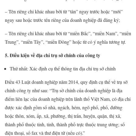
– Tên riêng chỉ khác nhau bởi từ “tân” ngay trước hoặc “mới”
ngay sau hoặc trước tên riêng của doanh nghiệp đã đăng ký;
– Tên riêng chỉ khác nhau bởi từ “miền Bắc”, “miền Nam”, “miền
Trung”, “miền Tây”, “miền Đông” hoặc từ có ý nghĩa tương tự.
5. Điều kiện về địa chỉ trụ sở chính của công ty
Thứ nhất: Xác định cụ thể thông tin địa chỉ trụ sở chính
Điều 43 Luật doanh nghiệp năm 2014, quy định cụ thể về trụ sở
chính công ty như sau: “Trụ sở chính của doanh nghiệp là địa
điểm liên lạc của doanh nghiệp trên lãnh thổ Việt Nam, có địa chỉ
được xác định gồm số nhà, ngách, hẻm, ngõ phố, phố, đường
hoặc thôn, xóm, ấp, xã, phường, thị trấn, huyện, quận, thị xã,
thành phố thuộc tỉnh, tỉnh, thành phố trực thuộc trung ương; số
điện thoại, số fax và thư điện tử (nếu có).”