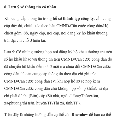
8. Lưu ý về thông tin cá nhân
hồ sơ thành lập công ty
Khi cung cấp thông tin trong
, cần cung
cấp đầy đủ, chính xác theo bản CMND/Căn cước công dân/Hộ
chiếu gồm: Số, ngày cấp, nơi cấp, nơi đăng ký hộ khẩu thường
trú, địa chỉ chỗ ở hiện tại.
Lưu ý: Có những trường hợp nơi đăng ký hộ khẩu thường trú trên
sổ hộ khẩu khác với thông tin trên CMND/Căn cước công dân do
đã chuyển hộ khẩu đến nơi ở mới mà chưa đổi CMND/Căn cước
công dân thì cần cung cấp thông tin theo địa chỉ ghi trên
CMND/Căn cước công dân (Vì khi nộp hồ sơ sẽ nộp kèm
CMND/Căn cước công dân chứ không nộp sổ hộ khẩu), và địa
chỉ phải đủ 04 (Bốn) cấp (Số nhà, ngõ, đường/Thôn/xóm,
xã/phường/thị trấn, huyện/TP/Thị xã, tỉnh/TP).
Bravolaw
Trên đây là những hướng dẫn cụ thể của
để bạn có thể