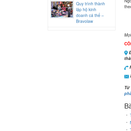
Ngo
Quy trình thành
the
lập hộ kinh
doanh cá thể –
Bravolaw
Mọi
CÔ
Đ
thà
H
Từ
ph
Bà