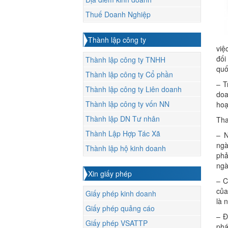
Thuế Doanh Nghiệp
Thành lập công ty
việ
đối
Thành lập công ty TNHH
qu
Thành lập công ty Cổ phần
– T
Thành lập công ty Liên doanh
doa
Thành lập công ty vốn NN
hoạ
Thành lập DN Tư nhân
Th
Thành Lập Hợp Tác Xã
– N
ngà
Thành lập hộ kinh doanh
phả
ngà
Xin giấy phép
– C
của
Giấy phép kinh doanh
là 
Giấy phép quảng cáo
– Đ
Giấy phép VSATTP
phá