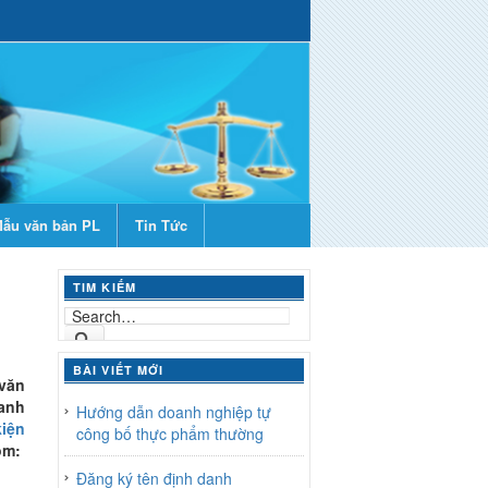
ẫu văn bản PL
Tin Tức
TIM KIẾM
BÀI VIẾT MỚI
văn
anh
Hướng dẫn doanh nghiệp tự
kiện
công bố thực phẩm thường
ồm:
Đăng ký tên định danh