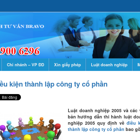
Chi nhánh – VP ĐD
Xin giấy phép
Luật doanh nghiệp
M
ều kiện thành lập công ty cổ phần
Luật doanh nghiệp 2005
và các 
bản hướng dẫn thi hành luật do
nghiệp 2005 quy định về
điều 
thành lập công ty cổ phần
bao g