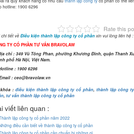
ài ra quý khách hàng có nhu cầu
thành lập công ty
cổ phần có thể liê
o hotline: 1900 6296
Rate this po
 chi tiết về
Điều kiện thành lập công ty cổ phần
xin vui lòng liên hệ :
NG TY CỔ PHẦN TƯ VẤN BRAVOLAW
ịa chỉ : 349 Vũ Tông Phan, phường Khương Đình, quận Thanh X
nh phố Hà Nội, Việt Nam.
otline : 1900 6296
Email :
ceo@bravolaw.vn
 khóa :
điều kiện thành lập công ty cổ phần
,
thành lập công t
ần
,
tư vấn thành lập công ty cổ phần
i viết liên quan :
Thành lập công ty cổ phần năm 2022
Những điều cần biết về thành lập công ty cổ phần
Thành lập công ty cổ phần cần chuẩn bị những gì