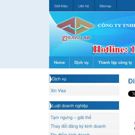
Giới thiệu
Liên hệ
Sitemap
Home
Dịch vụ
Thành lập công ty
Dịch vụ
Đi
Xin Visa
Luật doanh nghiệp
Tạm ngưng – giải thể
Thay đổi đăng ký kinh doanh
Địa điểm kinh doanh