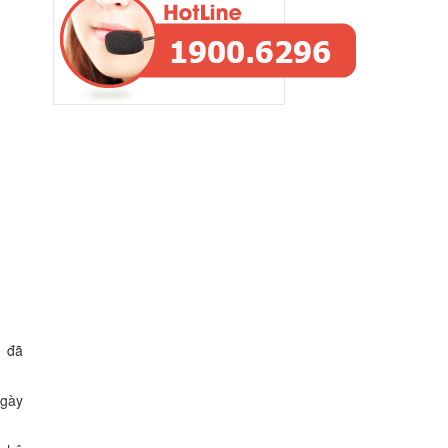
g đã
ngày