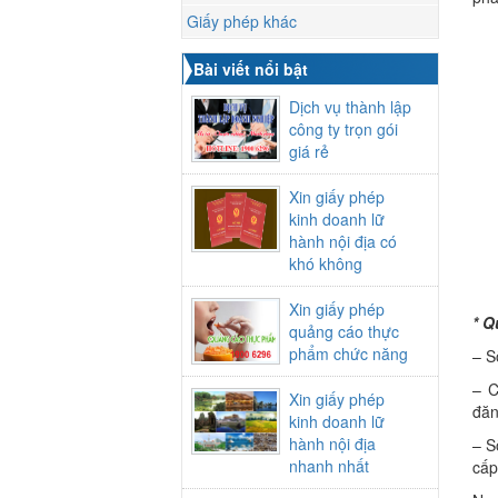
Giấy phép khác
Bài viết nổi bật
Dịch vụ thành lập
công ty trọn gói
giá rẻ
Xin giấy phép
kinh doanh lữ
hành nội địa có
khó không
Xin giấy phép
* Q
quảng cáo thực
phẩm chức năng
– S
– C
Xin giấy phép
đăn
kinh doanh lữ
hành nội địa
– S
nhanh nhất
cấp