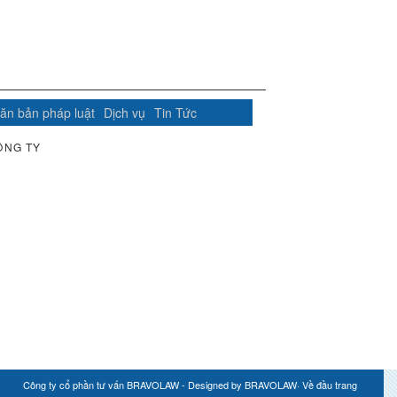
ăn bản pháp luật
Dịch vụ
Tin Tức
ÔNG TY
Công ty cổ phần tư vấn BRAVOLAW - Designed by
BRAVOLAW
·
Về đầu trang