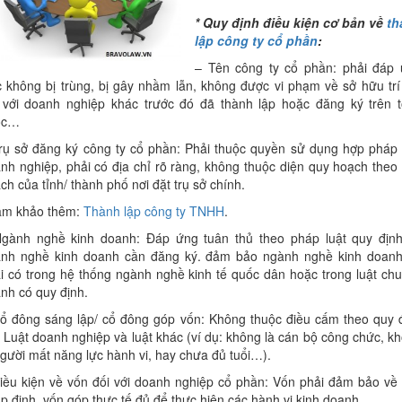
* Quy định điều kiện cơ bản về
th
lập công ty cổ phần
:
– Tên công ty cổ phần: phải đáp
c không bị trùng, bị gây nhầm lẫn, không được vi phạm về sở hữu trí
 với doanh nghiệp khác trước đó đã thành lập hoặc đăng ký trên 
ốc…
rụ sở đăng ký công ty cổ phần: Phải thuộc quyền sử dụng hợp pháp
nh nghiệp, phải có địa chỉ rõ ràng, không thuộc diện quy hoạch theo
ch của tỉnh/ thành phố nơi đặt trụ sở chính.
am khảo thêm:
Thành lập công ty TNHH
.
gành nghề kinh doanh: Đáp ứng tuân thủ theo pháp luật quy địn
nh nghề kinh doanh cần đăng ký. đảm bảo ngành nghề kinh doan
i có trong hệ thống ngành nghề kinh tế quốc dân hoặc trong luật ch
nh có quy định.
ổ đông sáng lập/ cổ đông góp vốn: Không thuộc điều cấm theo quy 
 Luật doanh nghiệp và luật khác (ví dụ: không là cán bộ công chức, k
người mất năng lực hành vi, hay chưa đủ tuổi…).
iều kiện về vốn đối với doanh nghiệp cổ phần: Vốn phải đảm bảo về
p định, vốn góp thực tế đủ để thực hiện các hành vi kinh doanh…