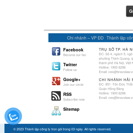
G
Chi nhánh – VP ĐD
Thành lập côn
Facebook
TRỤ SỞ TP. HÀ N
ĐC: Số 4, ngách 5, ngõ
Become our fan
phường Thịnh Quang, 
thành phố Hà Nội, Việt
Twitter
Hotline: 1900 6296
Follow us
Email:
ceo@bravolaw.v
Google+
CHI NHÁNH HẢI
ĐC: 851 -Tôn Đức Thắ
Join our circle
Quận Hồng Bàng
Hotline: 1900 6296
RSS
Email:
ceo@bravolaw.v
Subscribe now
Sitemap
© 2023
Thành lập công ty tron gói trong 03 ngày
. All rights reserved.