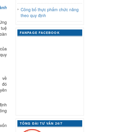
ành
Công bố thực phẩm chức năng
theo quy định
 ứng
 tuệ
FANPAGE FACEBOOK
toàn
 của
 quy
h về
h đó
uyên
định
hông
TỔNG ĐÀI TƯ VẤN 24/7
 vốn