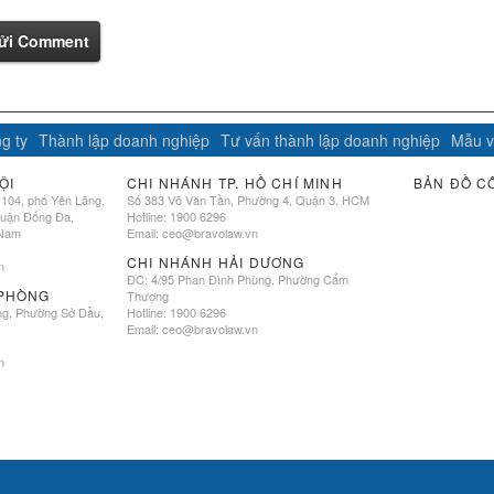
ửi Comment
g ty
Thành lập doanh nghiệp
Tư vấn thành lập doanh nghiệp
Mẫu v
ỘI
CHI NHÁNH TP. HỒ CHÍ MINH
BẢN ĐỒ C
 104, phố Yên Lãng,
Số 383 Võ Văn Tần, Phường 4, Quận 3, HCM
quận Đống Đa,
Hotline: 1900 6296
 Nam
Email:
ceo@bravolaw.vn
CHI NHÁNH HẢI DƯƠNG
n
ĐC: 4/95 Phan Đình Phùng, Phường Cẩm
 PHÒNG
Thượng
ng, Phường Sở Dầu,
Hotline: 1900 6296
Email:
ceo@bravolaw.vn
n