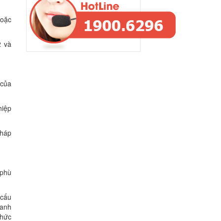
hoặc
2 và
 của
hiệp
pháp
 phù
 cấu
danh
thức