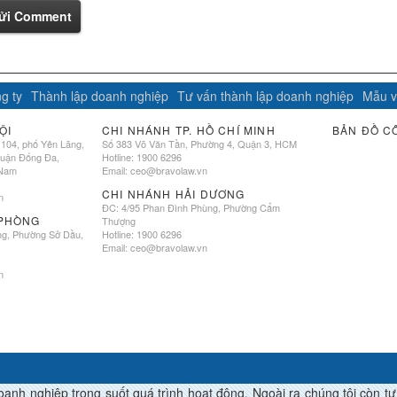
ửi Comment
g ty
Thành lập doanh nghiệp
Tư vấn thành lập doanh nghiệp
Mẫu v
ỘI
CHI NHÁNH TP. HỒ CHÍ MINH
BẢN ĐỒ C
 104, phố Yên Lãng,
Số 383 Võ Văn Tần, Phường 4, Quận 3, HCM
quận Đống Đa,
Hotline: 1900 6296
 Nam
Email:
ceo@bravolaw.vn
CHI NHÁNH HẢI DƯƠNG
n
ĐC: 4/95 Phan Đình Phùng, Phường Cẩm
 PHÒNG
Thượng
ng, Phường Sở Dầu,
Hotline: 1900 6296
Email:
ceo@bravolaw.vn
n
h nghiệp trong suốt quá trình hoạt động. Ngoài ra chúng tôi còn tư vâ