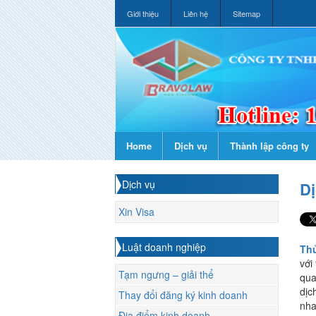
Giới thiệu
Liên hệ
Sitemap
Home
Dịch vụ
Thành lập công ty
Dịch vụ
Dị
Xin Visa
Luật doanh nghiệp
Thủ
với
Tạm ngưng – giải thể
qua
dịc
Thay đổi đăng ký kinh doanh
nha
Địa điểm kinh doanh