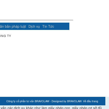
ăn bản pháp luật
Dịch vụ
Tin Tức
ÔNG TY
Công ty cổ phần tư vấn BRAVOLAW - Designed by
BRAVOLAW
·
Về đầu trang
́n các dịch vụ khác như làm giấy phép con, giấy phép cơ sở đủ