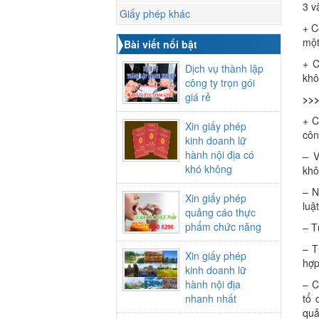
3 v
Giấy phép khác
+ C
một
Bài viết nổi bật
+ C
Dịch vụ thành lập
khô
công ty trọn gói
giá rẻ
>>
+ C
Xin giấy phép
côn
kinh doanh lữ
hành nội địa có
– V
khó không
khô
– N
Xin giấy phép
luật
quảng cáo thực
phẩm chức năng
– T
– T
Xin giấy phép
hợp
kinh doanh lữ
hành nội địa
– C
nhanh nhất
tổ 
quả