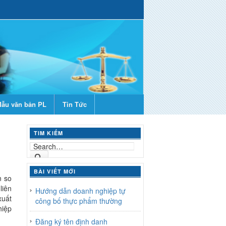
ẫu văn bản PL
Tin Tức
TIM KIẾM
BÀI VIẾT MỚI
n so
liên
Hướng dẫn doanh nghiệp tự
xuất
công bố thực phẩm thường
hiệp
Đăng ký tên định danh