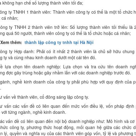
à không hạn chế số lượng thành viên tối đa;
ông ty TNHH 1 thành viên: Thành viên công ty có thể là một tổ chức 
 cá nhân;
ông ty TNHH 2 thành viên trở lên: Số lượng thành viên tối thiểu là 
ng quá 50 người, thành viên công ty có thể là tổ chức hoặc cá nhân;
>Xem thêm:
thành lập công ty tnhh tại Hà Nội
ông ty Hợp danh: Phải có ít nhất 2 thành viên là chủ sở hữu chung
g ty và cùng nhau kinh doanh dưới một cái tên đó.
ề lựa chọn tên doanh nghiệp: Lựa chọn và tra cứu tên doanh ng
ng đợc gây trùng hoặc gây nhầm lẫn với các doanh nghiệp trước đó.
gành, nghề kinh doanh của công ty phải phù hợp với quy định của 
.
ư vấn về thành viên, cổ đông sáng lập công ty.
ư vấn các vấn đề có liên quan đến mức vốn điều lệ, vốn pháp định
 với từng ngành, nghề kinh doanh.
ác vấn đề có liên quan đến nội bộ doanh nghiệp như: Mô hình và cơ
chức công ty, phương thức hoạt động, mối quan hệ giữa các chức 
n lý, quyền và nghĩa vụ của các thành viên góp vốn, tỷ lệ và phương 