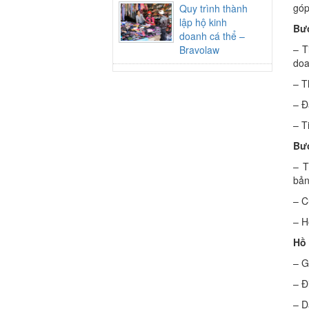
góp
Quy trình thành
lập hộ kinh
Bướ
doanh cá thể –
– T
Bravolaw
doa
– T
– Đ
– T
Bướ
– T
bản
– C
– H
Hồ 
– G
– Đ
– D