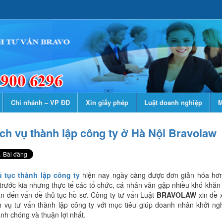
Chi nhánh – VP ĐD
Xin giấy phép
Luật doanh nghiệp
M
ch vụ thành lập công ty ở Hà Nội Bravolaw
 tục thành lập công ty
hiện nay ngày càng được đơn giản hóa hơ
 trước kia nhưng thực tế các tổ chức, cá nhân vẫn gặp nhiều khó khăn 
n đến vấn đề thủ tục hồ sơ. Công ty tư vấn Luật
BRAVOLAW
xin đề 
h vụ tư vấn thành lập công ty với mục tiêu giúp doanh nhân khởi ng
nh chóng và thuận lợi nhất.