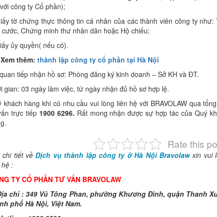
 với công ty Cổ phần);
iấy tờ chứng thực thông tin cá nhân của các thành viên công ty như:
 cước, Chứng minh thư nhân dân hoặc Hộ chiếu;
iấy ủy quyền( nếu có).
>Xem thêm:
thành lập công ty cổ phần tại Hà Nội
quan tiếp nhận hồ sơ: Phòng đăng ký kinh doanh – Sở KH và ĐT.
i gian: 03 ngày làm việc, từ ngày nhận đủ hồ sơ hợp lệ.
 khách hàng khi có nhu cầu vui lòng liên hệ với BRAVOLAW qua tổng
vấn trực tiếp
1900 6296.
Rất mong nhận được sự hợp tác của Quý k
g.
Rate this po
 chi tiết về
Dịch vụ thành lập công ty ở Hà Nội Bravolaw
xin vui 
 hệ :
NG TY CỔ PHẦN TƯ VẤN BRAVOLAW
ịa chỉ : 349 Vũ Tông Phan, phường Khương Đình, quận Thanh X
nh phố Hà Nội, Việt Nam.