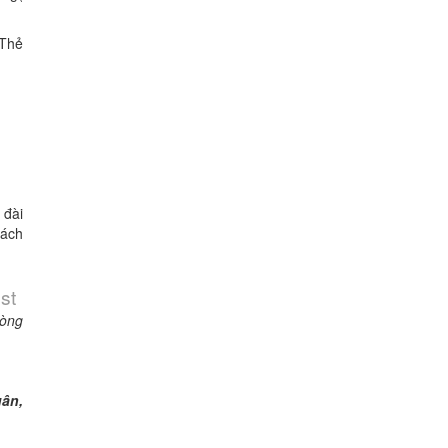
 Thẻ
 đài
hách
st
lòng
uân,