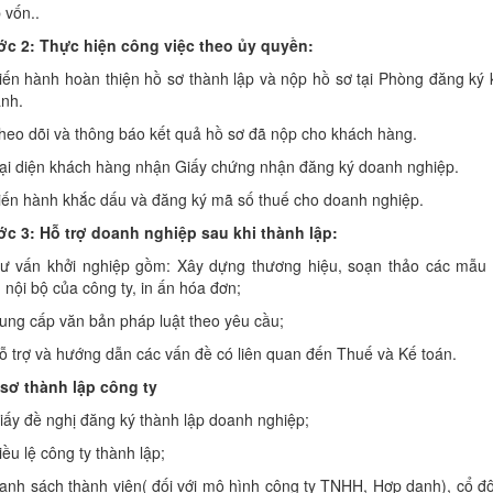
 vốn..
c 2: Thực hiện công việc theo ủy quyền:
iến hành hoàn thiện hồ sơ thành lập và nộp hồ sơ tại Phòng đăng ký 
nh.
heo dõi và thông báo kết quả hồ sơ đã nộp cho khách hàng.
ại diện khách hàng nhận Giấy chứng nhận đăng ký doanh nghiệp.
iến hành khắc dấu và đăng ký mã số thuế cho doanh nghiệp.
c 3: Hỗ trợ doanh nghiệp sau khi thành lập:
ư vấn khởi nghiệp gồm: Xây dựng thương hiệu, soạn thảo các mẫu
 nội bộ của công ty, in ấn hóa đơn;
ung cấp văn bản pháp luật theo yêu cầu;
ỗ trợ và hướng dẫn các vấn đề có liên quan đến Thuế và Kế toán.
sơ thành lập công ty
iấy đề nghị đăng ký thành lập doanh nghiệp;
iều lệ công ty thành lập;
anh sách thành viên( đối với mô hình công ty TNHH, Hợp danh), cổ đ