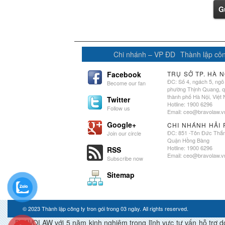
G
Chi nhánh – VP ĐD
Thành lập côn
Facebook
TRỤ SỞ TP. HÀ N
ĐC: Số 4, ngách 5, ngõ
Become our fan
phường Thịnh Quang, 
thành phố Hà Nội, Việt
Twitter
Hotline: 1900 6296
Follow us
Email:
ceo@bravolaw.v
Google+
CHI NHÁNH HẢI
ĐC: 851 -Tôn Đức Thắ
Join our circle
Quận Hồng Bàng
Hotline: 1900 6296
RSS
Email:
ceo@bravolaw.v
Subscribe now
Sitemap
© 2023
Thành lập công ty tron gói trong 03 ngày
. All rights reserved.
BRAVOLAW với 5 năm kinh nghiệm trong lĩnh vực tư vấn hỗ trợ doan