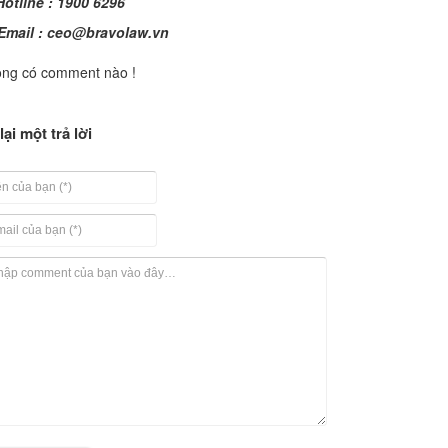
otline : 1900 6296
Email :
ceo@bravolaw.vn
ng có comment nào !
lại một trả lời