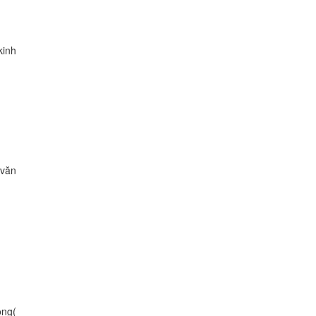
kinh
 văn
ông(