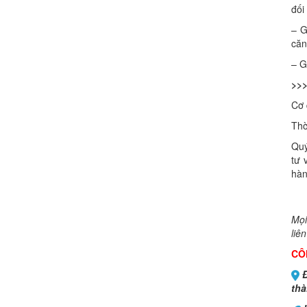
đối
– G
căn
– G
>>
Cơ 
Thờ
Quý
tư 
hàn
Mọi
liên
CÔ
Đ
thà