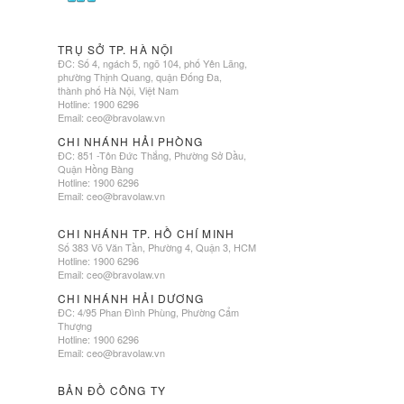
TRỤ SỞ TP. HÀ NỘI
ĐC: Số 4, ngách 5, ngõ 104, phố Yên Lãng,
phường Thịnh Quang, quận Đống Đa,
thành phố Hà Nội, Việt Nam
Hotline: 1900 6296
Email:
ceo@bravolaw.vn
CHI NHÁNH HẢI PHÒNG
ĐC: 851 -Tôn Đức Thắng, Phường Sở Dầu,
Quận Hồng Bàng
Hotline: 1900 6296
Email:
ceo@bravolaw.vn
CHI NHÁNH TP. HỒ CHÍ MINH
Số 383 Võ Văn Tần, Phường 4, Quận 3, HCM
Hotline: 1900 6296
Email:
ceo@bravolaw.vn
CHI NHÁNH HẢI DƯƠNG
ĐC: 4/95 Phan Đình Phùng, Phường Cẩm
Thượng
Hotline: 1900 6296
Email:
ceo@bravolaw.vn
BẢN ĐỒ CÔNG TY