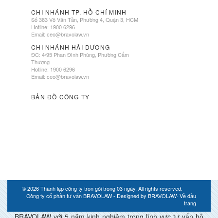
CHI NHÁNH TP. HỒ CHÍ MINH
Số 383 Võ Văn Tần, Phường 4, Quận 3, HCM
Hotline: 1900 6296
Email:
ceo@bravolaw.vn
CHI NHÁNH HẢI DƯƠNG
ĐC: 4/95 Phan Đình Phùng, Phường Cẩm
Thượng
Hotline: 1900 6296
Email:
ceo@bravolaw.vn
BẢN ĐỒ CÔNG TY
© 2026
Thành lập công ty tron gói trong 03 ngày
. All rights reserved.
Công ty cổ phần tư vấn BRAVOLAW - Designed by
BRAVOLAW
·
Về đầu
trang
BRAVOLAW với 5 năm kinh nghiệm trong lĩnh vực tư vấn hỗ