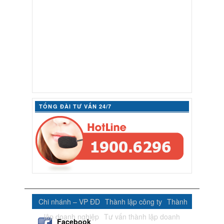
TỔNG ĐÀI TƯ VẤN 24/7
Chi nhánh – VP ĐD
Thành lập công ty
Thành
lập doanh nghiệp
Tư vấn thành lập doanh
Facebook