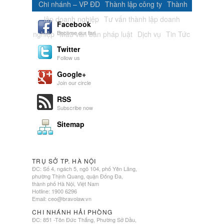
Chi nhánh – VP ĐD
Thành lập công ty
Thành
lập doanh nghiệp
Tư vấn thành lập doanh
Facebook
Become our fan
nghiệp
Mẫu văn bản pháp luật
Dịch vụ
Tin Tức
Twitter
Follow us
Google+
Join our circle
RSS
Subscribe now
Sitemap
TRỤ SỞ TP. HÀ NỘI
ĐC: Số 4, ngách 5, ngõ 104, phố Yên Lãng,
phường Thịnh Quang, quận Đống Đa,
thành phố Hà Nội, Việt Nam
Hotline: 1900 6296
Email:
ceo@bravolaw.vn
CHI NHÁNH HẢI PHÒNG
ĐC: 851 -Tôn Đức Thắng, Phường Sở Dầu,