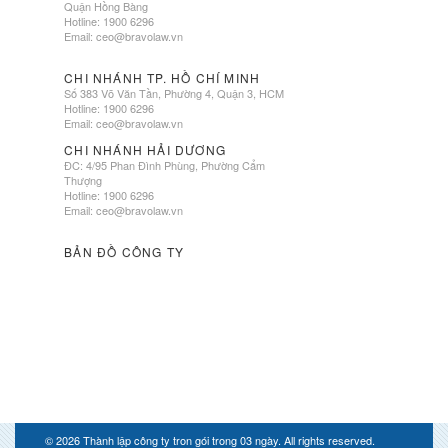
Quận Hồng Bàng
Hotline: 1900 6296
Email:
ceo@bravolaw.vn
CHI NHÁNH TP. HỒ CHÍ MINH
Số 383 Võ Văn Tần, Phường 4, Quận 3, HCM
Hotline: 1900 6296
Email:
ceo@bravolaw.vn
CHI NHÁNH HẢI DƯƠNG
ĐC: 4/95 Phan Đình Phùng, Phường Cẩm
Thượng
Hotline: 1900 6296
Email:
ceo@bravolaw.vn
BẢN ĐỒ CÔNG TY
© 2026
Thành lập công ty tron gói trong 03 ngày
. All rights reserved.