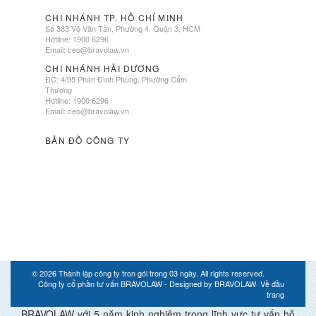
CHI NHÁNH TP. HỒ CHÍ MINH
Số 383 Võ Văn Tần, Phường 4, Quận 3, HCM
Hotline: 1900 6296
Email:
ceo@bravolaw.vn
CHI NHÁNH HẢI DƯƠNG
ĐC: 4/95 Phan Đình Phùng, Phường Cẩm
Thượng
Hotline: 1900 6296
Email:
ceo@bravolaw.vn
BẢN ĐỒ CÔNG TY
© 2026
Thành lập công ty tron gói trong 03 ngày
. All rights reserved.
Công ty cổ phần tư vấn BRAVOLAW - Designed by
BRAVOLAW
·
Về đầu
trang
BRAVOLAW với 5 năm kinh nghiệm trong lĩnh vực tư vấn hỗ