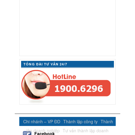
TỔNG ĐÀI TƯ VẤN 24/7
Chi nhánh – VP ĐD
Thành lập công ty
Thành
lập doanh nghiệp
Tư vấn thành lập doanh
Facebook