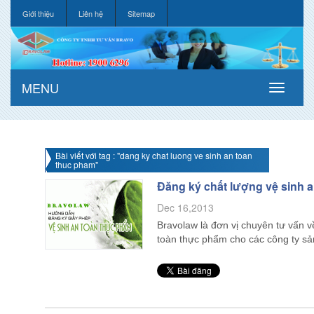
Giới thiệu
Liên hệ
Sitemap
MENU
Bài viết với tag : "dang ky chat luong ve sinh an toan
thuc pham"
Đăng ký chất lượng vệ sinh 
Dec 16,2013
Bravolaw là đơn vị chuyên tư vấn v
toàn thực phẩm cho các công ty s