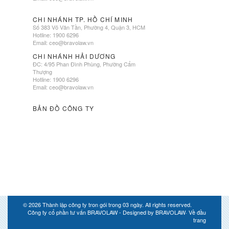
CHI NHÁNH TP. HỒ CHÍ MINH
Số 383 Võ Văn Tần, Phường 4, Quận 3, HCM
Hotline: 1900 6296
Email:
ceo@bravolaw.vn
CHI NHÁNH HẢI DƯƠNG
ĐC: 4/95 Phan Đình Phùng, Phường Cẩm
Thượng
Hotline: 1900 6296
Email:
ceo@bravolaw.vn
BẢN ĐỒ CÔNG TY
© 2026
Thành lập công ty tron gói trong 03 ngày
. All rights reserved.
Công ty cổ phần tư vấn BRAVOLAW - Designed by
BRAVOLAW
·
Về đầu
trang