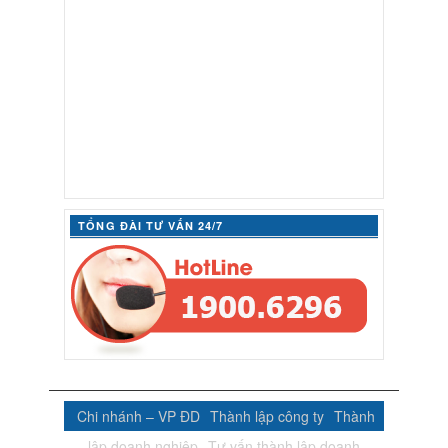
TỔNG ĐÀI TƯ VẤN 24/7
Chi nhánh – VP ĐD
Thành lập công ty
Thành
lập doanh nghiệp
Tư vấn thành lập doanh