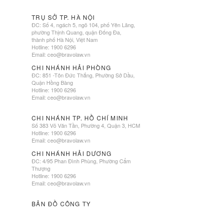
TRỤ SỞ TP. HÀ NỘI
ĐC: Số 4, ngách 5, ngõ 104, phố Yên Lãng,
phường Thịnh Quang, quận Đống Đa,
thành phố Hà Nội, Việt Nam
Hotline: 1900 6296
Email:
ceo@bravolaw.vn
CHI NHÁNH HẢI PHÒNG
ĐC: 851 -Tôn Đức Thắng, Phường Sở Dầu,
Quận Hồng Bàng
Hotline: 1900 6296
Email:
ceo@bravolaw.vn
CHI NHÁNH TP. HỒ CHÍ MINH
Số 383 Võ Văn Tần, Phường 4, Quận 3, HCM
Hotline: 1900 6296
Email:
ceo@bravolaw.vn
CHI NHÁNH HẢI DƯƠNG
ĐC: 4/95 Phan Đình Phùng, Phường Cẩm
Thượng
Hotline: 1900 6296
Email:
ceo@bravolaw.vn
BẢN ĐỒ CÔNG TY