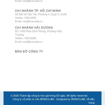
Email:
ceo@bravolaw.vn
CHI NHÁNH TP. HỒ CHÍ MINH
Số 383 Võ Văn Tần, Phường 4, Quận 3, HCM
Hotline: 1900 6296
Email:
ceo@bravolaw.vn
CHI NHÁNH HẢI DƯƠNG
ĐC: 4/95 Phan Đình Phùng, Phường Cẩm
Thượng
Hotline: 1900 6296
Email:
ceo@bravolaw.vn
BẢN ĐỒ CÔNG TY
© 2026
Thành lập công ty tron gói trong 03 ngày
. All rights reserved.
Công ty cổ phần tư vấn BRAVOLAW - Designed by
BRAVOLAW
·
Về đầu
trang