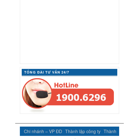
TỔNG ĐÀI TƯ VẤN 24/7
Chi nhánh – VP ĐD
Thành lập công ty
Thành