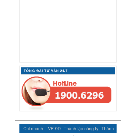
TỔNG ĐÀI TƯ VẤN 24/7
Chi nhánh – VP ĐD
Thành lập công ty
Thành