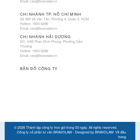
Email:
ceo@bravolaw.vn
CHI NHÁNH TP. HỒ CHÍ MINH
Số 383 Võ Văn Tần, Phường 4, Quận 3, HCM
Hotline: 1900 6296
Email:
ceo@bravolaw.vn
CHI NHÁNH HẢI DƯƠNG
ĐC: 4/95 Phan Đình Phùng, Phường Cẩm
Thượng
Hotline: 1900 6296
Email:
ceo@bravolaw.vn
BẢN ĐỒ CÔNG TY
© 2026
Thành lập công ty tron gói trong 03 ngày
. All rights reserved.
Công ty cổ phần tư vấn BRAVOLAW - Designed by
BRAVOLAW
·
Về đầu
trang