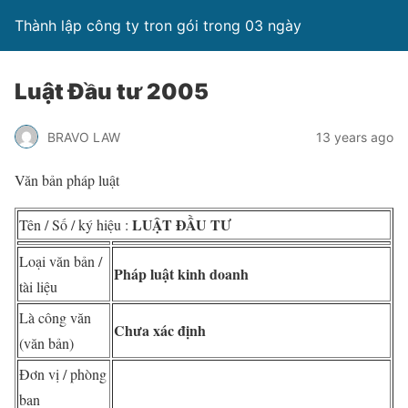
Thành lập công ty tron gói trong 03 ngày
Luật Đầu tư 2005
BRAVO LAW
13 years ago
Văn bản pháp luật
LUẬT ĐẦU TƯ
Tên / Số / ký hiệu :
Loại văn bản /
Pháp luật kinh doanh
tài liệu
Là công văn
Chưa xác định
(văn bản)
Đơn vị / phòng
ban