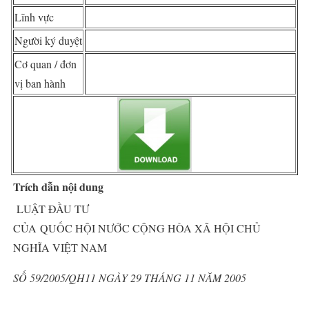
Lĩnh vực
Người ký duyệt
Cơ quan / đơn
vị ban hành
Trích dẫn nội dung
LUẬT ĐẦU TƯ
CỦA QUỐC HỘI NƯỚC CỘNG HÒA XÃ HỘI CHỦ
NGHĨA VIỆT NAM
SỐ 59/2005/QH11 NGÀY 29 THÁNG 11 NĂM 2005